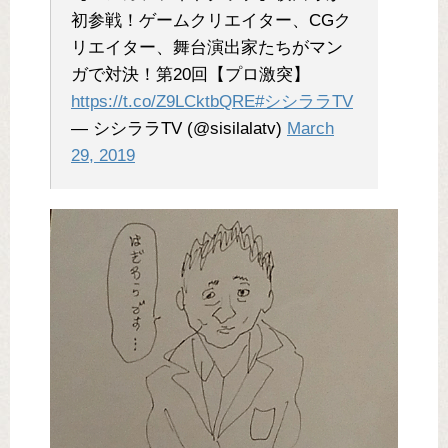
初参戦！ゲームクリエイター、CGク
リエイター、舞台演出家たちがマン
ガで対決！第20回【プロ激突】
https://t.co/Z9LCktbQRE
#シシララTV
— シシララTV (@sisilalatv)
March
29, 2019