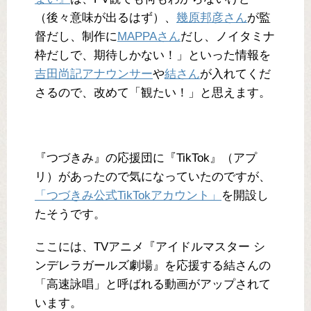
（後々意味が出るはず）、
幾原邦彦さん
が監
督だし、制作に
MAPPAさん
だし、ノイタミナ
枠だしで、期待しかない！」といった情報を
吉田尚記アナウンサー
や
結さん
が入れてくだ
さるので、改めて「観たい！」と思えます。
『つづきみ』の応援団に『TikTok』（アプ
リ）があったので気になっていたのですが、
「つづきみ公式TikTokアカウント」
を開設し
たそうです。
ここには、TVアニメ『アイドルマスター シ
ンデレラガールズ劇場』を応援する結さんの
「高速詠唱」と呼ばれる動画がアップされて
います。