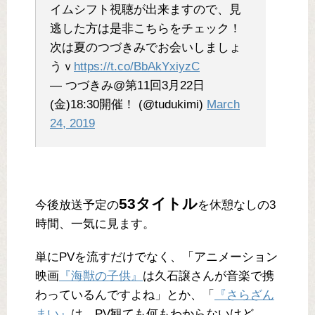
イムシフト視聴が出来ますので、見
逃した方は是非こちらをチェック！
次は夏のつづきみでお会いしましょ
うｖ
https://t.co/BbAkYxiyzC
— つづきみ@第11回3月22日
(金)18:30開催！ (@tudukimi)
March
24, 2019
53タイトル
今後放送予定の
を休憩なしの3
時間、一気に見ます。
単にPVを流すだけでなく、「アニメーション
映画
『海獣の子供』
は久石譲さんが音楽で携
わっているんですよね」とか、「
『さらざん
まい』
は、PV観ても何もわからないけど