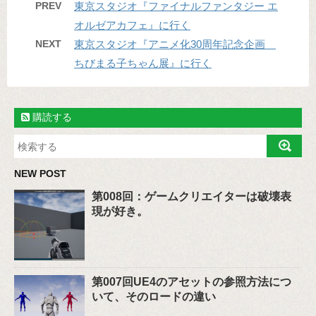
PREV
東京スタジオ『ファイナルファンタジー エ
オルゼアカフェ』に行く
NEXT
東京スタジオ『アニメ化30周年記念企画
ちびまる子ちゃん展』に行く
購読する
NEW POST
第008回：ゲームクリエイターは破壊表
現が好き。
第007回UE4のアセットの参照方法につ
いて、そのロードの違い