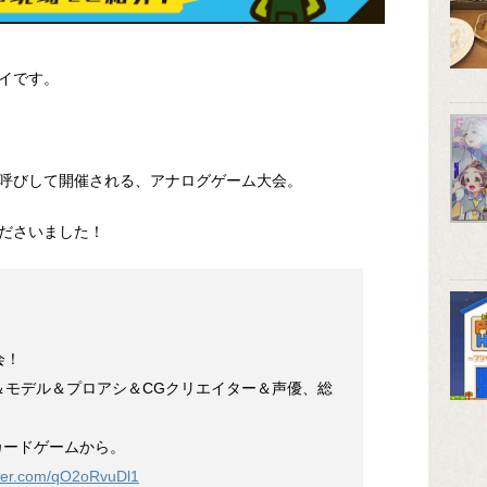
イです。
呼びして開催される、アナログゲーム大会。
ださいました！
会！
＆モデル＆プロアシ＆CGクリエイター＆声優、総
カードゲームから。
itter.com/qO2oRvuDl1