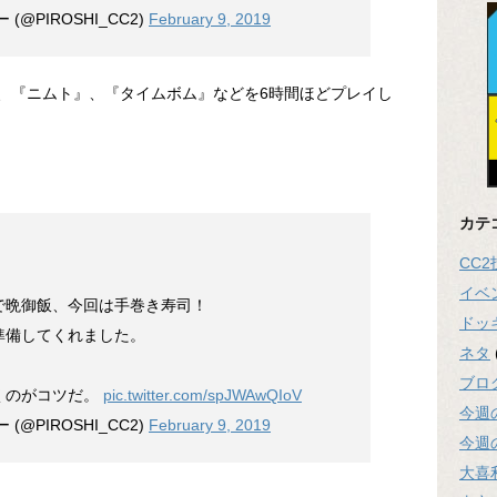
@PIROSHI_CC2)
February 9, 2019
』、『ニムト』、『タイムボム』などを6時間ほどプレイし
カテ
CC
イベ
で晩御飯、今回は手巻き寿司！
ドッ
準備してくれました。
ネタ
ブロ
くのがコツだ。
pic.twitter.com/spJWAwQIoV
今週
@PIROSHI_CC2)
February 9, 2019
今週
大喜