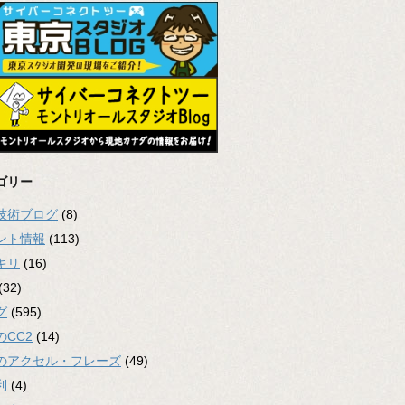
ゴリー
2技術ブログ
(8)
ント情報
(113)
キリ
(16)
(32)
グ
(595)
のCC2
(14)
のアクセル・フレーズ
(49)
利
(4)