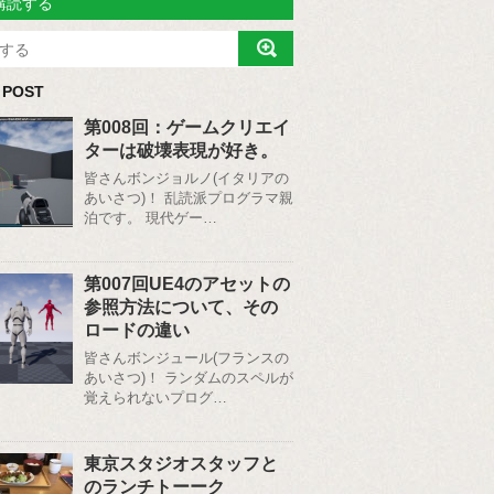
購読する
 POST
第008回：ゲームクリエイ
ターは破壊表現が好き。
皆さんボンジョルノ(イタリアの
あいさつ)！ 乱読派プログラマ親
泊です。 現代ゲー…
第007回UE4のアセットの
参照方法について、その
ロードの違い
皆さんボンジュール(フランスの
あいさつ)！ ランダムのスペルが
覚えられないプログ…
東京スタジオスタッフと
のランチトーーク