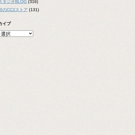
スタジオBLOG
(316)
前のCC2ストア
(131)
カイブ