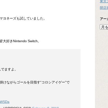
東京
開店
マヨネーズも試していました。
アー
ア
ー
カ
Nintendo Switch。
イ
ブ
遊んでますよ。
掛けながらゴールを目指す“コロシアイゲー”で
0iWSDa