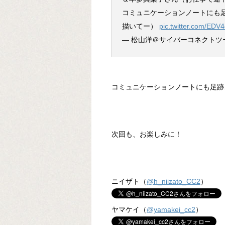
コミュニケーションノートにも
描いてー）
pic.twitter.com/EDV
— 松山洋＠サイバーコネクトツー (
コミュニケーションノートにも足跡
次回も、お楽しみに！
ニイザト（
@h_niizato_CC2
）
ヤマケイ（
@yamakei_cc2
）