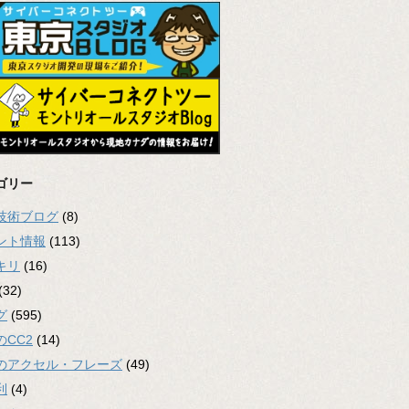
ゴリー
2技術ブログ
(8)
ント情報
(113)
キリ
(16)
(32)
グ
(595)
のCC2
(14)
のアクセル・フレーズ
(49)
利
(4)