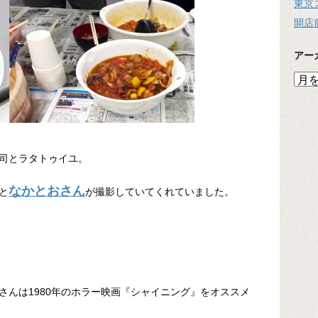
東京
開店
アー
ア
ー
カ
イ
ブ
司とラタトゥイユ。
なかとおさん
と
が撮影していてくれていました。
さんは1980年のホラー映画『シャイニング』をオススメ