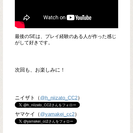
最後のSEは、プレイ経験のある人が作った感じ
がして好きです。
次回も、お楽しみに！
ニイザト（
@h_niizato_CC2
）
ヤマケイ（
@yamakei_cc2
）