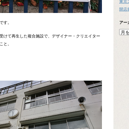
東京
開店
アー
です。
ア
受けて再生した複合施設で、デザイナー・クリエイター
ー
カ
こと。
イ
ブ