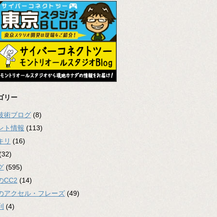
ゴリー
2技術ブログ
(8)
ント情報
(113)
キリ
(16)
(32)
グ
(595)
のCC2
(14)
のアクセル・フレーズ
(49)
利
(4)