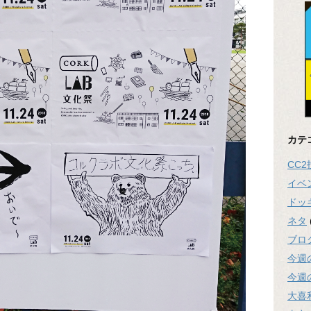
カテ
CC
イベ
ドッ
ネタ
ブロ
今週
今週
大喜