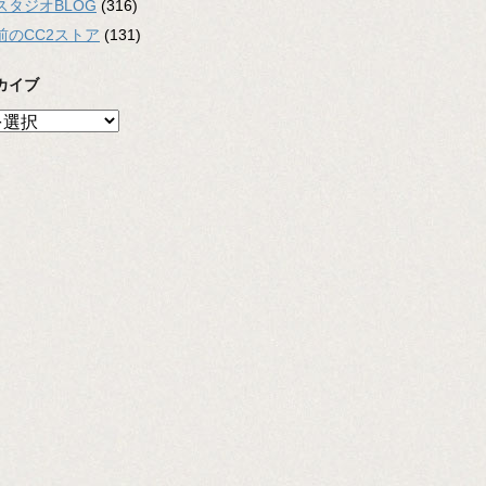
スタジオBLOG
(316)
前のCC2ストア
(131)
カイブ