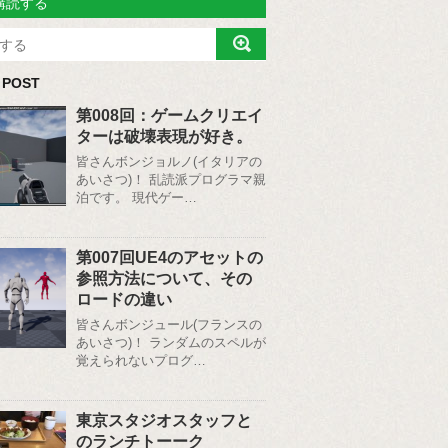
購読する
 POST
第008回：ゲームクリエイ
ターは破壊表現が好き。
皆さんボンジョルノ(イタリアの
あいさつ)！ 乱読派プログラマ親
泊です。 現代ゲー…
第007回UE4のアセットの
参照方法について、その
ロードの違い
皆さんボンジュール(フランスの
あいさつ)！ ランダムのスペルが
覚えられないプログ…
東京スタジオスタッフと
のランチトーーク