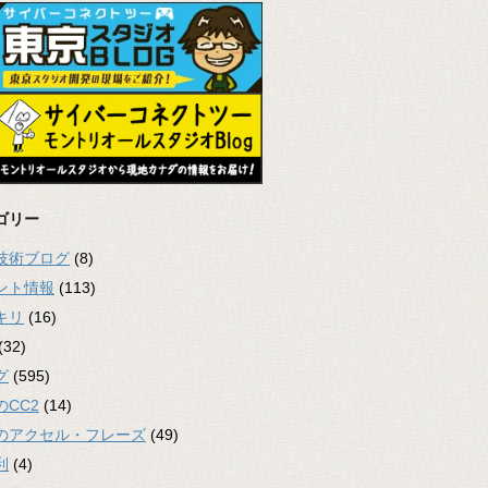
ゴリー
2技術ブログ
(8)
ント情報
(113)
キリ
(16)
(32)
グ
(595)
のCC2
(14)
のアクセル・フレーズ
(49)
利
(4)