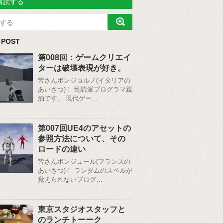
購読する
 POST
第008回：ゲームクリエイ
ターは破壊表現が好き。
皆さんボンジョルノ(イタリアの
あいさつ)！ 乱読派プログラマ親
泊です。 現代ゲー…
第007回UE4のアセットの
参照方法について、その
ロードの違い
皆さんボンジュール(フランスの
あいさつ)！ ランダムのスペルが
覚えられないプログ…
東京スタジオスタッフと
のランチトーーク