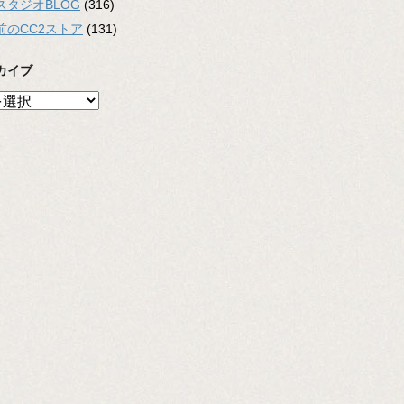
スタジオBLOG
(316)
前のCC2ストア
(131)
カイブ