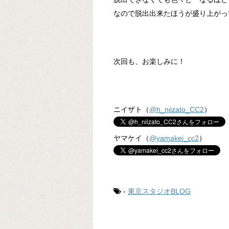
なので脱出出来たほうが盛り上がっ
次回も、お楽しみに！
ニイザト（
@h_niizato_CC2
）
ヤマケイ（
@yamakei_cc2
）
-
東京スタジオBLOG