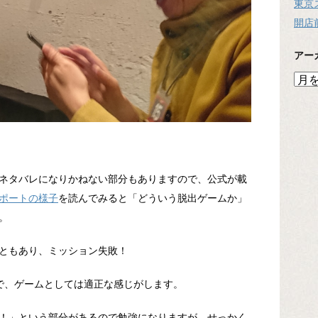
東京
開店
アー
ア
ー
カ
イ
ブ
ネタバレになりかねない部分もありますので、公式が載
ポートの様子
を読んでみると「どういう脱出ゲームか」
。
ともあり、ミッション失敗！
で、ゲームとしては適正な感じがします。
！」という部分があるので勉強になりますが、せっかく