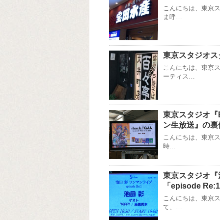
こんにちは、東京
ま呼…
東京スタジオス
こんにちは、東京ス
ーティス…
東京スタジオ『En
ン生放送』の裏
こんにちは、東京ス
時…
東京スタジオ『池田 彩
「episode 
こんにちは、東京
て、…