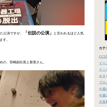
「伝説の公演」
れた公演ですが、
と言われるほど人気
ます。
カテ
CC
めの、宮崎副社長と新里さん。
イベ
ドッ
ネタ
ブロ
今週
今週
大喜