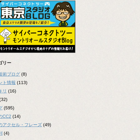
ゴリー
2技術ブログ
(8)
ント情報
(113)
キリ
(16)
(32)
グ
(595)
のCC2
(14)
のアクセル・フレーズ
(49)
利
(4)