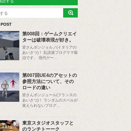
購読する
 POST
第008回：ゲームクリエイ
ターは破壊表現が好き。
皆さんボンジョルノ(イタリアの
あいさつ)！ 乱読派プログラマ親
泊です。 現代ゲー…
第007回UE4のアセットの
参照方法について、その
ロードの違い
皆さんボンジュール(フランスの
あいさつ)！ ランダムのスペルが
覚えられないプログ…
東京スタジオスタッフと
のランチトーーク