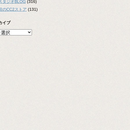
スタジオBLOG
(316)
前のCC2ストア
(131)
カイブ