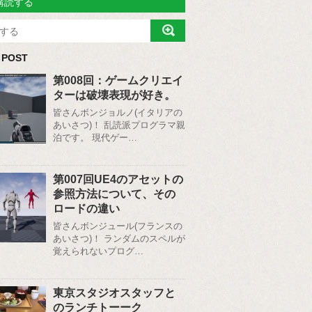
購読する
 POST
第008回：ゲームクリエイ
ターは破壊表現が好き。
皆さんボンジョルノ(イタリアの
あいさつ)！ 乱読派プログラマ親
泊です。 現代ゲー…
第007回UE4のアセットの
参照方法について、その
ロードの違い
皆さんボンジュール(フランスの
あいさつ)！ ランダムのスペルが
覚えられないプログ…
東京スタジオスタッフと
のランチトーーク