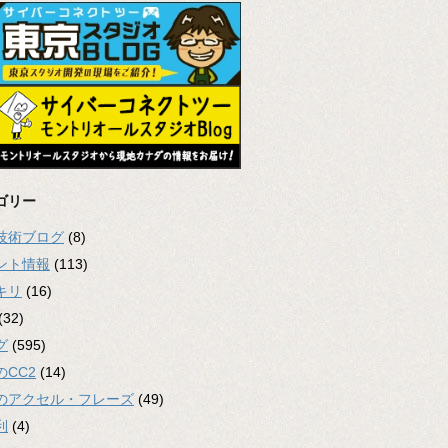
ゴリー
2技術ブログ
(8)
ント情報
(113)
キリ
(16)
(32)
グ
(595)
のCC2
(14)
のアクセル・フレーズ
(49)
利
(4)