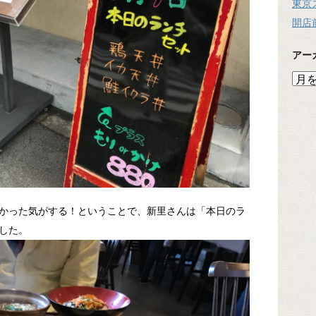
東京
開店
アー
ア
ー
カ
イ
ブ
かった気がする！ということで、新里さんは「本日のラ
した。