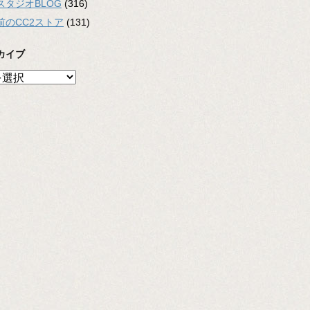
スタジオBLOG
(316)
前のCC2ストア
(131)
カイブ