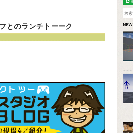
フとのランチトーーク
NEW