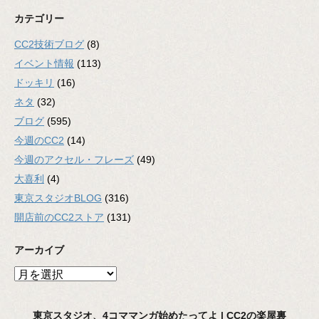
カテゴリー
CC2技術ブログ
(8)
イベント情報
(113)
ドッキリ
(16)
ネタ
(32)
ブログ
(595)
今週のCC2
(14)
今週のアクセル・フレーズ
(49)
大喜利
(4)
東京スタジオBLOG
(316)
開店前のCC2ストア
(131)
アーカイブ
ア
ー
カ
東京スタジオ、4コママンガ始めたってよ | CC2の楽屋裏
イ