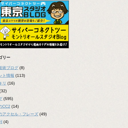
ゴリー
2技術ブログ
(8)
ント情報
(113)
キリ
(16)
(32)
グ
(595)
のCC2
(14)
のアクセル・フレーズ
(49)
利
(4)