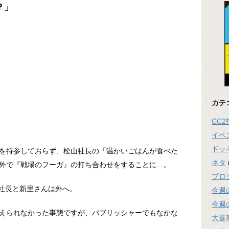
？」
カテ
CC
イベ
ドッ
を持参しておらず、松山社長の「温かいごはんが食べた
ネタ
外で『戦場のフーガ』の打ち合わせをすることに…。
ブロ
社長と新里さんは外へ。
今週
今週
えられなかった事態ですが、パブリッシャーでもなかな
大喜