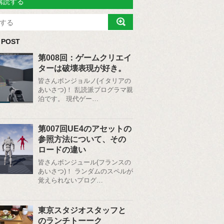
購読する
 POST
第008回：ゲームクリエイ
ターは破壊表現が好き。
皆さんボンジョルノ(イタリアの
あいさつ)！ 乱読派プログラマ親
泊です。 現代ゲー…
第007回UE4のアセットの
参照方法について、その
ロードの違い
皆さんボンジュール(フランスの
あいさつ)！ ランダムのスペルが
覚えられないプログ…
東京スタジオスタッフと
のランチトーーク