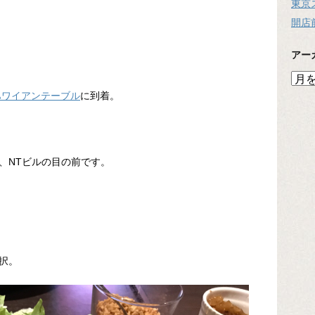
東京
開店
アー
ア
ー
ハワイアンテーブル
に到着。
カ
イ
ブ
、NTビルの目の前です。
択。