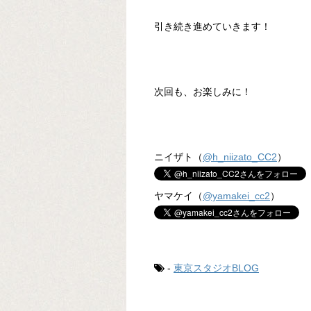
引き続き進めていきます！
次回も、お楽しみに！
ニイザト（
@h_niizato_CC2
）
ヤマケイ（
@yamakei_cc2
）
-
東京スタジオBLOG