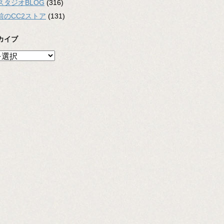
スタジオBLOG
(316)
前のCC2ストア
(131)
カイブ