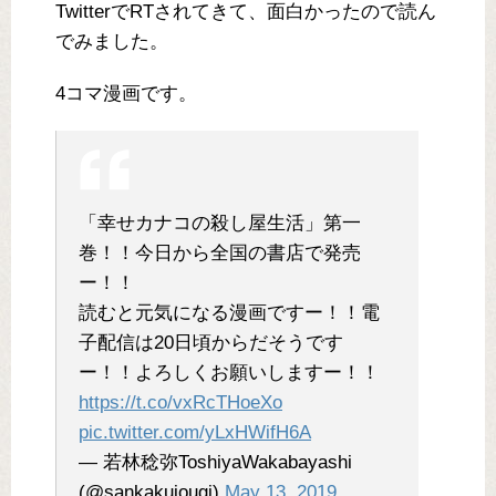
TwitterでRTされてきて、面白かったので読ん
でみました。
4コマ漫画です。
「幸せカナコの殺し屋生活」第一
巻！！今日から全国の書店で発売
ー！！
読むと元気になる漫画ですー！！電
子配信は20日頃からだそうです
ー！！よろしくお願いしますー！！
https://t.co/vxRcTHoeXo
pic.twitter.com/yLxHWifH6A
— 若林稔弥ToshiyaWakabayashi
(@sankakujougi)
May 13, 2019