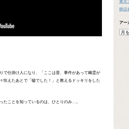
東京
開店
アー
ア
ー
カ
イ
ブ
りで仕掛け人になり、「ここは昔、事件があって幽霊が
々怯えたあとで「嘘でした！」と教えるドッキリをした
ったことを知っているのは、ひとりのみ…。