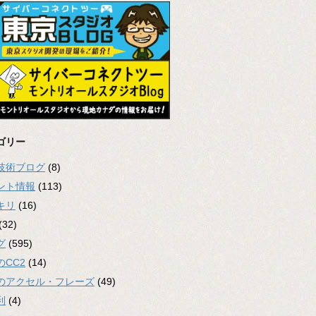
ゴリー
2技術ブログ
(8)
ント情報
(113)
キリ
(16)
(32)
グ
(595)
のCC2
(14)
のアクセル・フレーズ
(49)
利
(4)