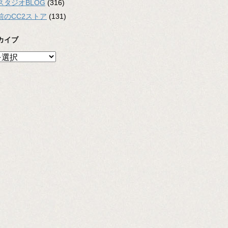
スタジオBLOG
(316)
前のCC2ストア
(131)
カイブ