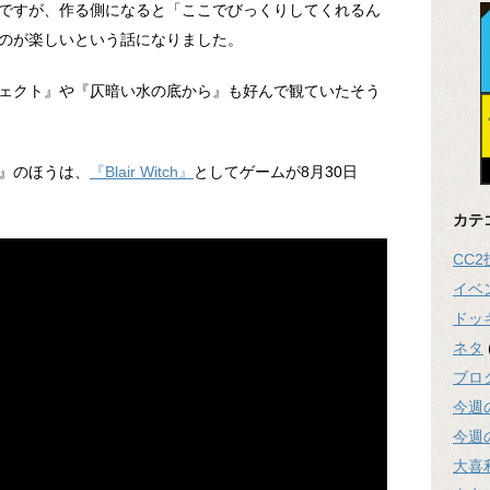
ですが、作る側になると「ここでびっくりしてくれるん
のが楽しいという話になりました。
ェクト』や『仄暗い水の底から』も好んで観ていたそう
』のほうは、
『Blair Witch』
としてゲームが8月30日
カテ
CC
イベ
ドッ
ネタ
ブロ
今週
今週
大喜