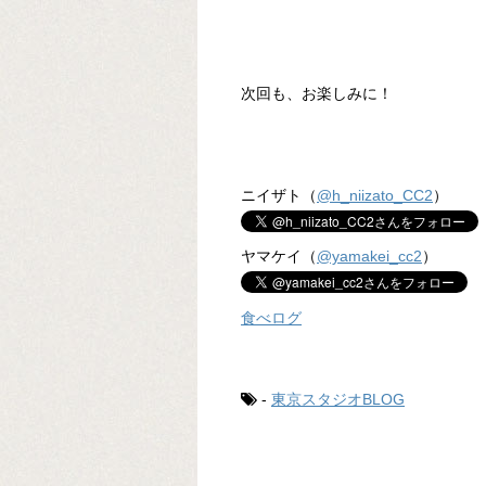
次回も、お楽しみに！
ニイザト（
@h_niizato_CC2
）
ヤマケイ（
@yamakei_cc2
）
食べログ
-
東京スタジオBLOG