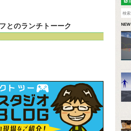
フとのランチトーーク
NEW