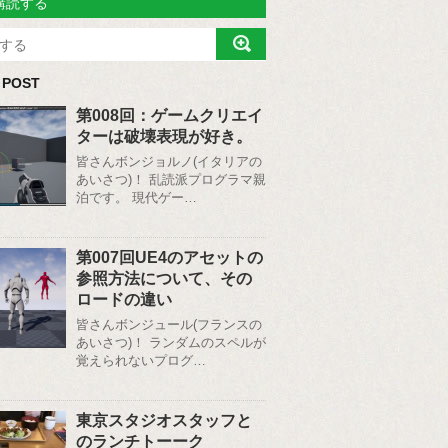
購読する
 POST
第008回：ゲームクリエイ
ターは破壊表現が好き。
皆さんボンジョルノ(イタリアの
あいさつ)！ 乱読派プログラマ親
泊です。 現代ゲー…
第007回UE4のアセットの
参照方法について、その
ロードの違い
皆さんボンジュール(フランスの
あいさつ)！ ランダムのスペルが
覚えられないプログ…
東京スタジオスタッフと
のランチトーーク