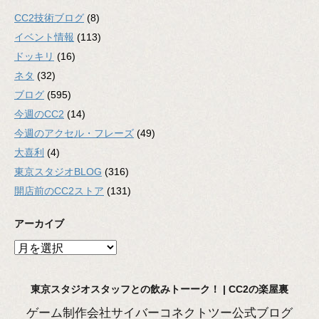
CC2技術ブログ
(8)
イベント情報
(113)
ドッキリ
(16)
ネタ
(32)
ブログ
(595)
今週のCC2
(14)
今週のアクセル・フレーズ
(49)
大喜利
(4)
東京スタジオBLOG
(316)
開店前のCC2ストア
(131)
アーカイブ
ア
ー
カ
東京スタジオスタッフとの飲みトーーク！ | CC2の楽屋裏
イ
ブ
ゲーム制作会社サイバーコネクトツー公式ブログ