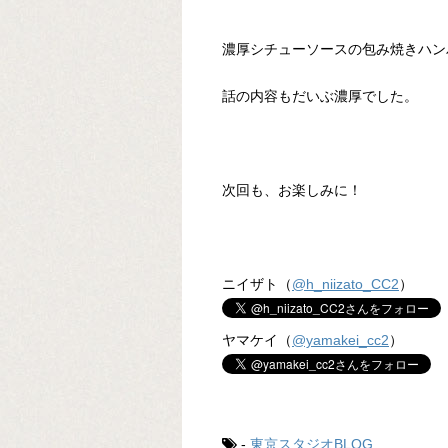
濃厚シチューソースの包み焼きハン
話の内容もだいぶ濃厚でした。
次回も、お楽しみに！
ニイザト（
@h_niizato_CC2
）
ヤマケイ（
@yamakei_cc2
）
-
東京スタジオBLOG