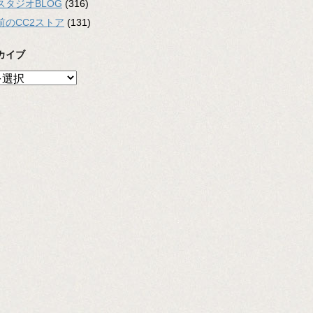
スタジオBLOG
(316)
前のCC2ストア
(131)
カイブ