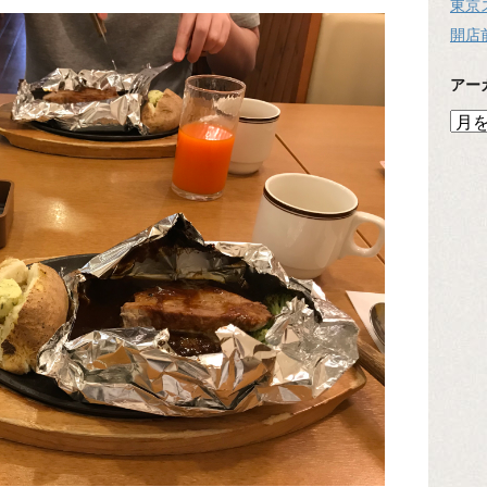
東京
開店
アー
ア
ー
カ
イ
ブ