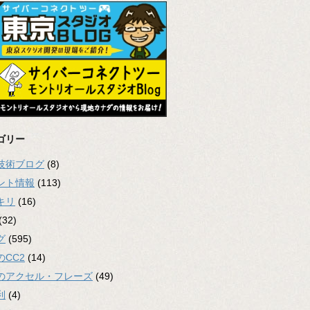
ゴリー
2技術ブログ
(8)
ント情報
(113)
キリ
(16)
(32)
グ
(595)
のCC2
(14)
のアクセル・フレーズ
(49)
利
(4)