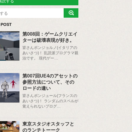
購読する
 POST
第008回：ゲームクリエイ
ターは破壊表現が好き。
皆さんボンジョルノ(イタリアの
あいさつ)！ 乱読派プログラマ親
泊です。 現代ゲー…
第007回UE4のアセットの
参照方法について、その
ロードの違い
皆さんボンジュール(フランスの
あいさつ)！ ランダムのスペルが
覚えられないプログ…
東京スタジオスタッフと
のランチトーーク