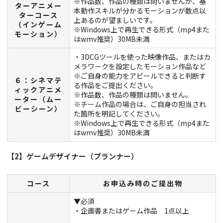
※作品数、作品の種類は問いませんが、基
ターアニメー
本動作スキルが分かるモーションが数点以
ターコース
上あるのが望ましいです。
（インゲーム
※Windows上で再生できる形式（mp4また
モーション）
はwmv推奨）30MB未満
・3DCGツールを使った映像作品、またはカ
メラワークを設定したモーション作品など
※ご自身の能力をアピールできると判断す
６：シネマテ
る作品をご提出ください。
ィックアニメ
※作品数、作品の種類は問いません。
ーター（ムー
※チーム作品の場合は、ご自身の担当され
ビーシーン）
た箇所を明記してください。
※Windows上で再生できる形式（mp4また
はwmv推奨）30MB未満
【2】ゲームデザイナー（プランナー）
コース
お申込み時のご提出物
▼必須
・企画書またはゲーム作品 1点以上