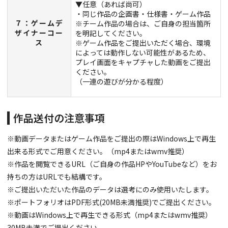
▼任意（あれば尚可）
・同じ作品の企画書・仕様書・ゲーム作品
７：ゲームデ
※チーム作品の場合は、ご自身の担当箇所
ザイナーコー
を明記してください。
ス
※ゲーム作品をご提出いただく場合、環境
によっては動作しない可能性があるため、
プレイ画面をキャプチャした動画をご提出
ください。
（一連の遊びが分かる程度）
作品送付の注意事項
※動画データまたはゲーム作品をご提出の際はWindows上で再生
出来る形式でご用意ください。（mp4またはwmv推奨）
※作品を閲覧できるURL（ご自身の作品HPやYouTubeなど）をお
持ちの方はURLでも結構です。
※ご提出いただいた作品のデータは選考にのみ使用いたします。
※ポートフォリオはPDF形式(20MB未満推奨)でご提出ください。
※動画はWindows上で再生できる形式（mp4またはwmv推奨）
30MB未満でご提出ください。