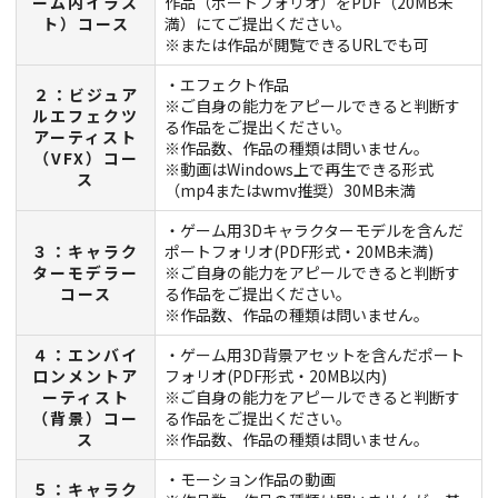
ーム内イラス
作品（ポートフォリオ）をPDF（20MB未
ト）コース
満）にてご提出ください。
※または作品が閲覧できるURLでも可
・エフェクト作品
２：ビジュア
※ご自身の能力をアピールできると判断す
ルエフェクツ
る作品をご提出ください。
アーティスト
※作品数、作品の種類は問いません。
（VFX）コー
※動画はWindows上で再生できる形式
ス
（mp4またはwmv推奨）30MB未満
・ゲーム用3Dキャラクターモデルを含んだ
３：キャラク
ポートフォリオ(PDF形式・20MB未満)
ターモデラー
※ご自身の能力をアピールできると判断す
コース
る作品をご提出ください。
※作品数、作品の種類は問いません。
４：エンバイ
・ゲーム用3D背景アセットを含んだポート
ロンメントア
フォリオ(PDF形式・20MB以内)
ーティスト
※ご自身の能力をアピールできると判断す
（背景）コー
る作品をご提出ください。
ス
※作品数、作品の種類は問いません。
・モーション作品の動画
５：キャラク