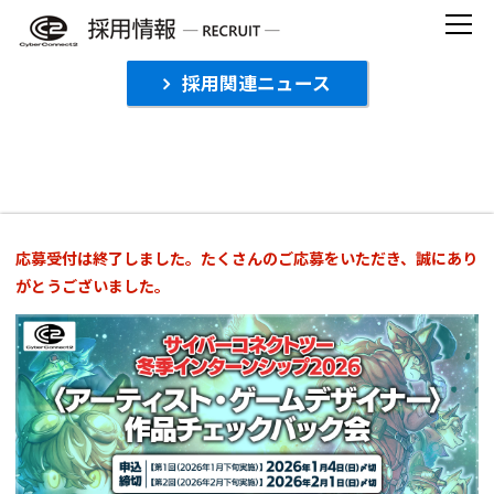
Skip
to
content
採用関連ニュース
【受付終了】サイバーコネクトツー冬季イン
ターンシップ2026〈アーティスト・ゲームデ
ザイナー〉作品チェックバック会
応募受付は終了しました。たくさんのご応募をいただき、誠にあり
がとうございました。