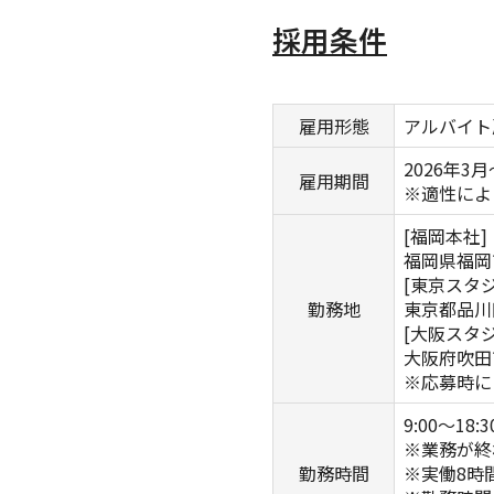
採用条件
雇用形態
アルバイト
2026年3月
雇用期間
※適性によ
[福岡本社]
福岡県福岡
[東京スタジ
勤務地
東京都品川区
[大阪スタジ
大阪府吹田
※応募時に
9:00～1
※業務が終
勤務時間
※実働8時