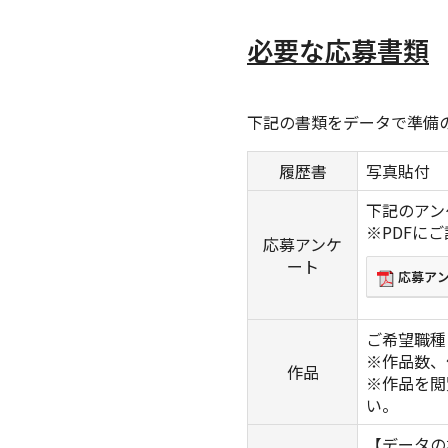
必要な応募書類
下記の書類をデータで準備
履歴書
写真貼付
下記のアン
※PDFに
応募アンケ
ート
応募アン
ご希望職種
※作品数、
作品
※作品を閲
い。
【データの