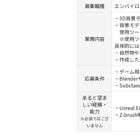
募集職種
エンバイロ
・3D背景
・背景モデ
使用ツール：M
業務内容
※使用ツ
具体的には
・自然物や
・作成したア
・ゲーム用
応募条件
・Blend
・Substa
あると望ま
しい経験・
・Unreal
能力
・Z-br
※必須ではござ
いません