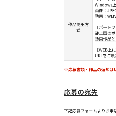
Windo
画像：JPE
動画：WMV
作品提出方
【ポートフ
式
静止画のポ
動画作品と
【WEB上
URLをご
※応募書類・作品の返却は
応募の宛先
下記応募フォームよりお申