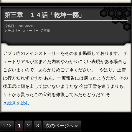
第三章 １４話「乾坤一擲」
投稿日：
2016/05/16
カテゴリー:
ストーリー
,
第三章
アプリ内のメインストーリーをそのまま掲載しております。 チ
ュートリアルが含まれた内容やわかりにくい表現がある場合も
ございますので、あらかじめご了承ください。 やはり、正雪
は行方知れずですか ああ、一度報告には戻ったようだが、その
後工房に顔を出してはいないようだな 今は正雪を追うよりも、
リトから貰ったこの宝剣を修復してみたらどうだ？ そ
▼続きを読む
1 / 3
1
2
3
次のページへ≫