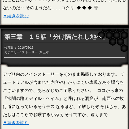
ないのだ～ そのようだな…… コクリ ◆ ◆ ◆ 罪
▼続きを読む
第三章 １５話「分け隔たれし地へ」
投稿日：
2016/05/16
カテゴリー:
ストーリー
,
第三章
アプリ内のメインストーリーをそのまま掲載しております。 チ
ュートリアルが含まれた内容やわかりにくい表現がある場合も
ございますので、あらかじめご了承ください。 ココから東の
「常闇の路ミディル・ヘイム」と呼ばれる洞窟が、南西への抜
け道になっているそうデス なるほど、了解したぞ それじゃ、あ
たしはここらでお暇するかねぇ そうですか、遠くまで
▼続きを読む