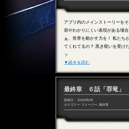
アプリ内のメインストーリーをそ
容やわかりにくい表現がある場合
ぁ、世界を動かす力を！ 私たち
てくれてるの？ 黒き呪いを受け
ッ
▼続きを読む
最終章 ６話「罪竜」
投稿日：
2016/05/25
カテゴリー:
ストーリー
,
最終章