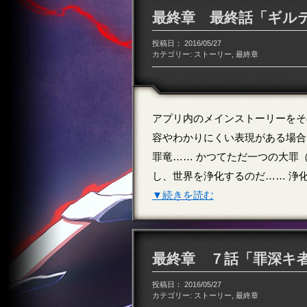
最終章 最終話「ギル
投稿日：
2016/05/27
カテゴリー:
ストーリー
,
最終章
アプリ内のメインストーリーをそ
容やわかりにくい表現がある場合
罪竜…… かつてただ一つの大罪
し、世界を浄化するのだ…… 浄化
▼続きを読む
最終章 ７話「罪深キ
投稿日：
2016/05/27
カテゴリー:
ストーリー
,
最終章