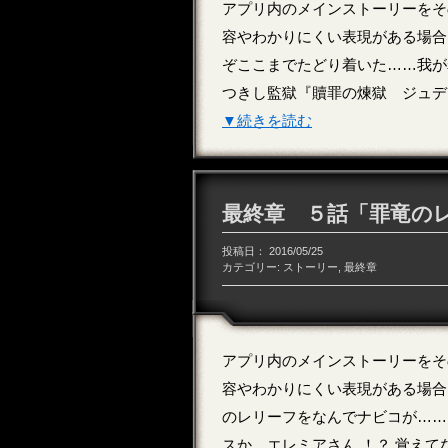
アプリ内のメインストーリーをそ
容やわかりにくい表現がある場合
ぞここまでたどり着いた……我が
つきし監獄『贖罪の煉獄 ジュデ
▼続きを読む
最終章 ５話「罪竜の
投稿日：
2016/05/25
カテゴリー:
ストーリー
,
最終章
アプリ内のメインストーリーをそ
容やわかりにくい表現がある場合
のレリーフをなんでナビコが……
スか、エレミアさん ！？ 覚え