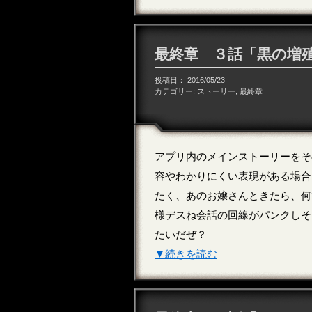
最終章 ３話「黒の増
投稿日：
2016/05/23
カテゴリー:
ストーリー
,
最終章
アプリ内のメインストーリーをそ
容やわかりにくい表現がある場合
たく、あのお嬢さんときたら、何
様デスね会話の回線がパンクしそ
たいだぜ？
▼続きを読む