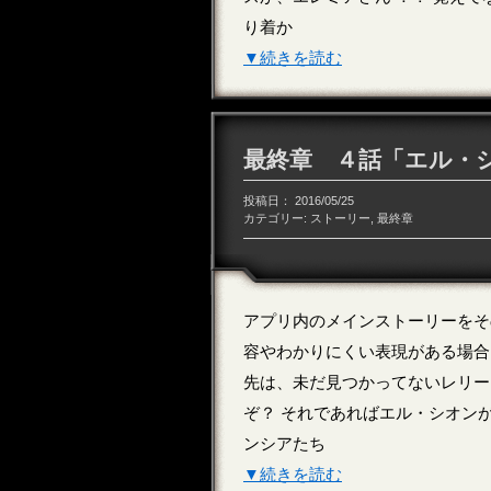
り着か
▼続きを読む
最終章 ４話「エル・シ
投稿日：
2016/05/25
カテゴリー:
ストーリー
,
最終章
アプリ内のメインストーリーをそ
容やわかりにくい表現がある場合
先は、未だ見つかってないレリー
ぞ？ それであればエル・シオン
ンシアたち
▼続きを読む