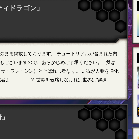
ティドラゴン」
のまま掲載しております。 チュートリアルが含まれた内
もございますので、あらかじめご了承ください。 我は
（ザ・ワン・シン）と呼ばれし者なり…… 我が大罪を浄化
者よ―― ……？ 世界を破壊しなければ世界は“黒き
者」