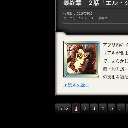
最終章 ２話「エル・シ
投稿日：
2016/05/23
カテゴリー:
ストーリー
,
最終章
アプリ内のメ
リアルが含
で、あらかじめ
港・船工房～ 
の技術を復
▼続きを読む
1 / 12
1
2
3
4
5
...