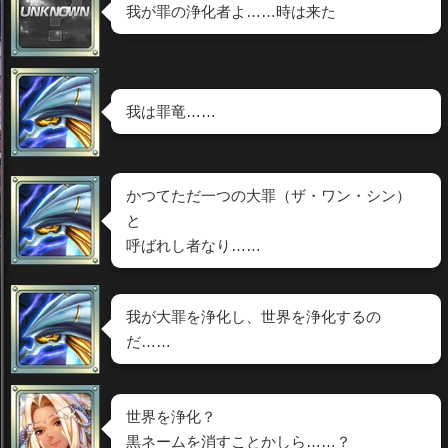
我が罪の浄化者よ……時は来た
我は罪竜……
かつてただ一つの大罪（ザ・ワン・シン）
と
呼ばれし者なり……
我が大罪を浄化し、世界を浄化するの
だ……
世界を浄化？
黒ネームを消すことかしら……？