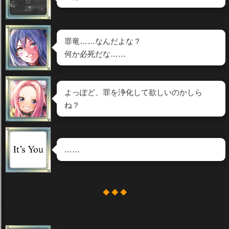
罪竜……なんだよな？
何か必死だな……
よっぽど、罪を浄化して欲しいのかしら
ね？
……
◆ ◆ ◆