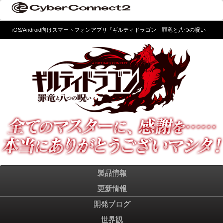
iOS/Android向けスマートフォンアプリ「ギルティドラゴン 罪竜と八つの呪い」
製品情報
更新情報
開発ブログ
世界観