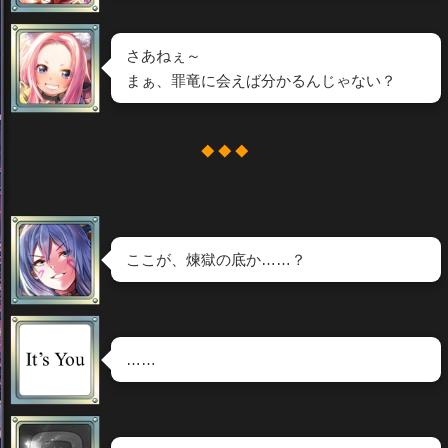
さあねぇ～
まぁ、罪竜に会えば分かるんじゃない？
◆ ◆ ◆
ここが、煉獄の底か……？
……