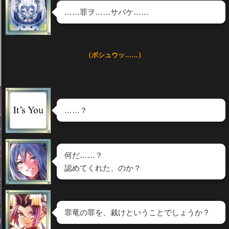
……罪ヲ……サバケ……
（ボシュウッ……）
……？
何だ……？
認めてくれた、のか？
罪竜の罪を、裁けということでしょうか？