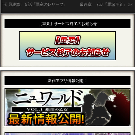
≪
最終章 ５話「罪竜のレリーフ」
最終章 ７話「罪深キ者」
≫
【重要】サービス終了のお知らせ
新作アプリ情報公開！