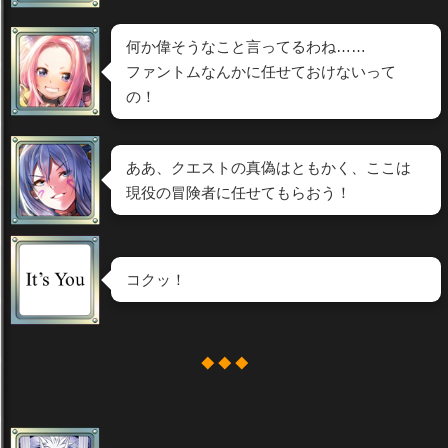
何か偉そうなこと言ってるわね……
ファントムなんかに任せておけないって
の！
ああ、クエストの真偽はともかく、ここは
現役の冒険者に任せてもらおう！
コクッ！
◆ ◆ ◆