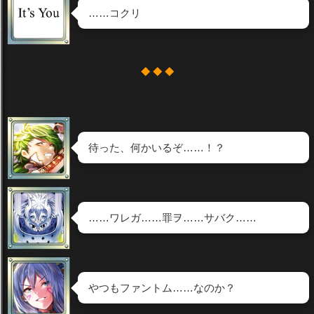
……コクリ
◆ ◆ ◆
待った、何かいるぞ……！？
……ワレガ……罪ヲ……サバク……
やつもファントム……なのか？