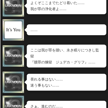
よくぞここまでたどり着いた……
我が罪の浄化者よ……
……
ここは我が罪を贖い、永き眠りにつきし監
獄
『贖罪の煉獄 ジュデカ・グリフ』……
畏れる事はない……
迷う事もない……
さぁ、進むのだ……