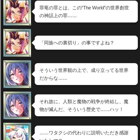
罪竜の罪とは、この“The World”の世界創世
の神話上の罪……
「同族への裏切り」の事ですよね？
そういう世界観の上で、成り立ってる世界
だからな……
それ故に、人類と魔物の戦争が終結し、魔
物が滅んだ、そういう歴史で……ハッ！
……ワタクシの代わりに説明いただき感謝