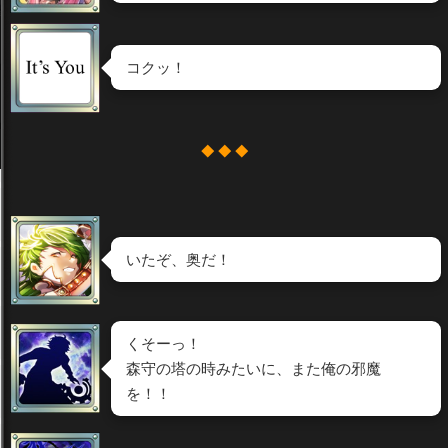
コクッ！
◆ ◆ ◆
いたぞ、奥だ！
くそーっ！
森守の塔の時みたいに、また俺の邪魔
を！！