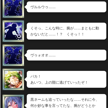
ヴルルウゥ……
くそっ、こんな時に、腕が……まともに動
かないだと……！？ くそっ！！
ヴゥォオオ……
バカ！
あいつ、上の階に逃げていったぞ！
黒ネームも追っていったな……それに今、
何か妙な事を言ってたな、腕がどうとか