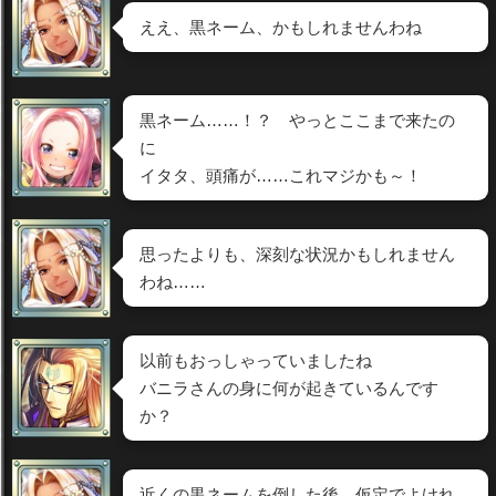
ええ、黒ネーム、かもしれませんわね
黒ネーム……！？ やっとここまで来たの
に
イタタ、頭痛が……これマジかも～！
思ったよりも、深刻な状況かもしれません
わね……
以前もおっしゃっていましたね
バニラさんの身に何が起きているんです
か？
近くの黒ネームを倒した後、仮定でよけれ