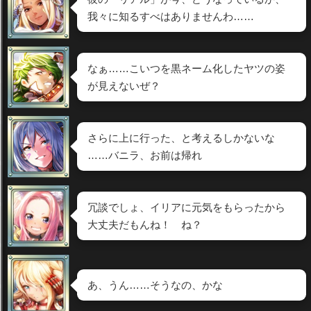
我々に知るすべはありませんわ……
なぁ……こいつを黒ネーム化したヤツの姿
が見えないぜ？
さらに上に行った、と考えるしかないな
……バニラ、お前は帰れ
冗談でしょ、イリアに元気をもらったから
大丈夫だもんね！ ね？
あ、うん……そうなの、かな