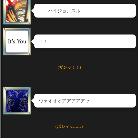
……ハイジョ、スル……
！！
（ザンッ！！）
ヴォオオオアアアアアッ……
（ボシィッ……）