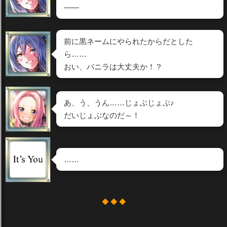
――
前に黒ネームにやられたからだとした
ら……
おい、バニラは大丈夫か！？
あ、う、うん……じょぶじょぶ♪
だいじょぶなのだ～！
……
◆ ◆ ◆