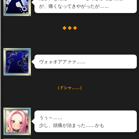
が、痛くなってきやがったが……
◆ ◆ ◆
ヴォォオアアァァ……
（ドシャ……）
うぅ～……
少し、頭痛が治まった……かも