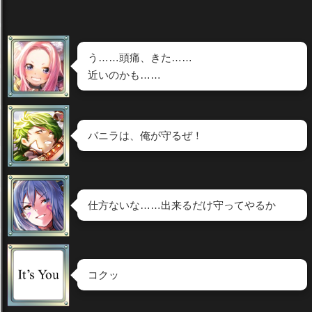
う……頭痛、きた……
近いのかも……
バニラは、俺が守るぜ！
仕方ないな……出来るだけ守ってやるか
コクッ