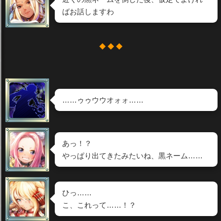
ばお話しますわ
◆ ◆ ◆
……ゥゥウウオォォ……
あっ！？
やっぱり出てきたみたいね、黒ネーム……
ひっ……
こ、これって……！？