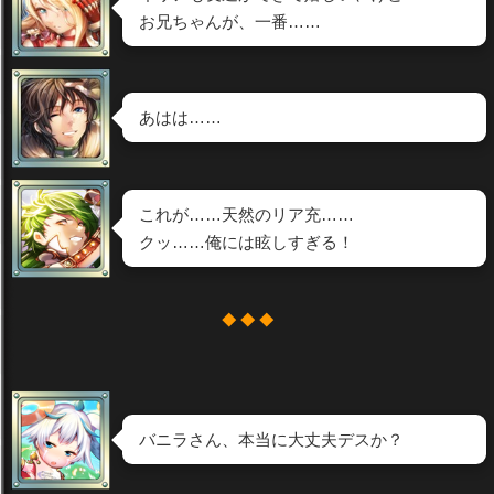
お兄ちゃんが、一番……
あはは……
これが……天然のリア充……
クッ……俺には眩しすぎる！
◆ ◆ ◆
バニラさん、本当に大丈夫デスか？