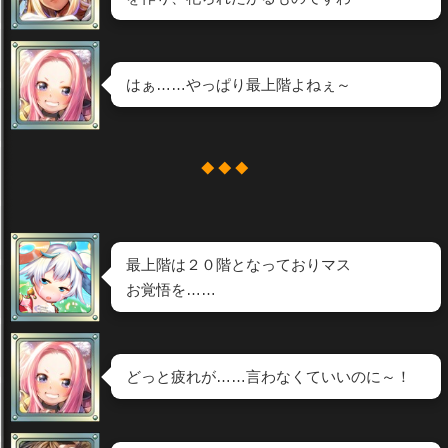
はぁ……やっぱり最上階よねぇ～
◆ ◆ ◆
最上階は２０階となっておりマス
お覚悟を……
どっと疲れが……言わなくていいのに～！