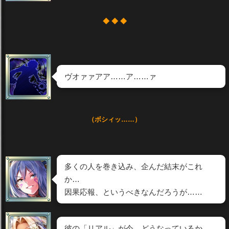
◆ ◆ ◆
ヴオァァアア……ア……ァ
（ボシィッ……）
多くの人を巻き込み、企んだ結末がこれ
か…
因果応報、というべきなんだろうが……
彼の「リアル」が今、どうなっているか、