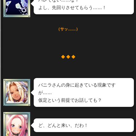
よし、先回りさせてもらう……！
（サッ……）
◆ ◆ ◆
バニラさんの身に起きている現象です
が……
仮定という前提でお話しても？
ど、どんと来い、だわ！