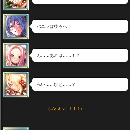
バニラは後ろへ！
ん……あれは……！？
赤い……ひと……？
（ゴオオッ！！！！）