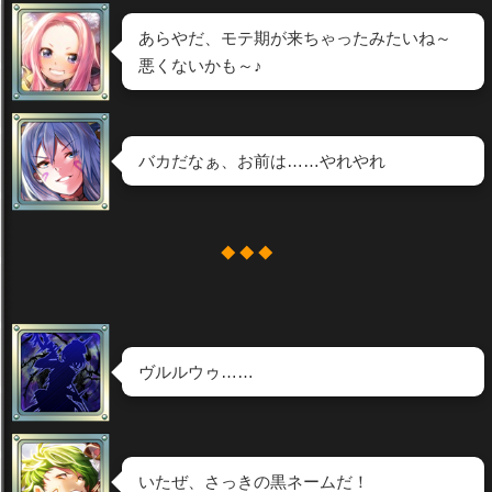
あらやだ、モテ期が来ちゃったみたいね～
悪くないかも～♪
バカだなぁ、お前は……やれやれ
◆ ◆ ◆
ヴルルウゥ……
いたぜ、さっきの黒ネームだ！