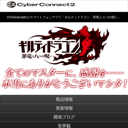
iOS/Android向けスマートフォンアプリ「ギルティドラゴン 罪竜と八つの呪い」
製品情報
更新情報
開発ブログ
世界観