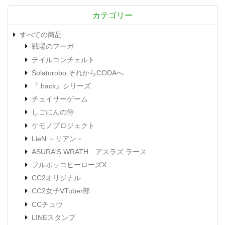
カテゴリー
すべての商品
戦場のフーガ
テイルコンチェルト
Solatorobo それからCODAへ
『.hack』シリーズ
チェイサーゲーム
しごにんの侍
ケモノプロジェクト
LieN －リアン－
ASURA'S WRATH アスラズ ラース
フルボッコヒーローズX
CC2オリジナル
CC2女子VTuber部
CCチュウ
LINEスタンプ