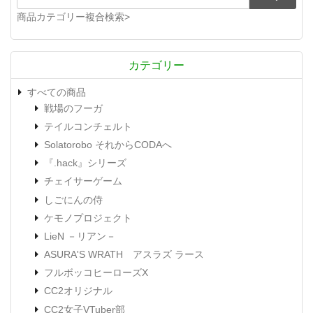
商品カテゴリー複合検索>
カテゴリー
すべての商品
戦場のフーガ
テイルコンチェルト
Solatorobo それからCODAへ
『.hack』シリーズ
チェイサーゲーム
しごにんの侍
ケモノプロジェクト
LieN －リアン－
ASURA'S WRATH アスラズ ラース
フルボッコヒーローズX
CC2オリジナル
CC2女子VTuber部