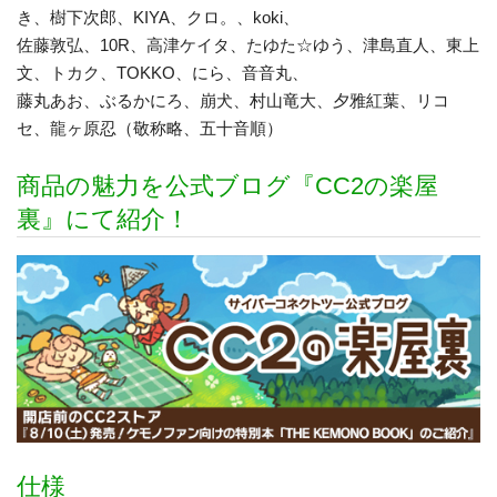
き、樹下次郎、KIYA、クロ。、koki、
佐藤敦弘、10R、高津ケイタ、たゆた☆ゆう、津島直人、東上
文、トカク、TOKKO、にら、音音丸、
藤丸あお、ぶるかにろ、崩犬、村山竜大、夕雅紅葉、リコ
セ、龍ヶ原忍（敬称略、五十音順）
商品の魅力を公式ブログ『CC2の楽屋
裏』にて紹介！
仕様