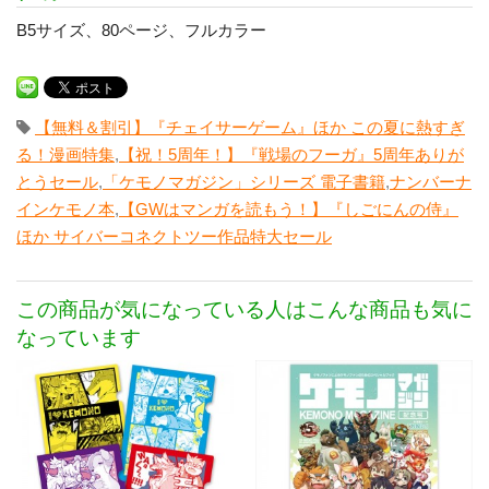
B5サイズ、80ページ、フルカラー
【無料＆割引】『チェイサーゲーム』ほか この夏に熱すぎ
る！漫画特集
,
【祝！5周年！】『戦場のフーガ』5周年ありが
とうセール
,
「ケモノマガジン」シリーズ 電子書籍
,
ナンバーナ
インケモノ本
,
【GWはマンガを読もう！】『しごにんの侍』
ほか サイバーコネクトツー作品特大セール
この商品が気になっている人はこんな商品も気に
なっています