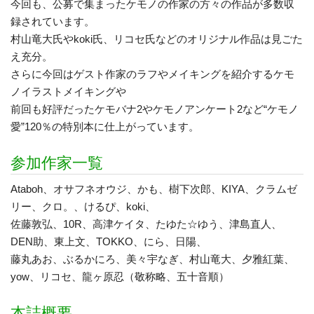
今回も、公募で集まったケモノの作家の方々の作品が多数収
録されています。
村山竜大氏やkoki氏、リコセ氏などのオリジナル作品は見ごた
え充分。
さらに今回はゲスト作家のラフやメイキングを紹介するケモ
ノイラストメイキングや
前回も好評だったケモバナ2やケモノアンケート2など“ケモノ
愛”120％の特別本に仕上がっています。
参加作家一覧
Ataboh、オサフネオウジ、かも、樹下次郎、KIYA、クラムゼ
リー、クロ。、けるぴ、koki、
佐藤敦弘、10R、高津ケイタ、たゆた☆ゆう、津島直人、
DEN助、東上文、TOKKO、にら、日陽、
藤丸あお、ぶるかにろ、美々宇なぎ、村山竜大、夕雅紅葉、
yow、リコセ、龍ヶ原忍（敬称略、五十音順）
本誌概要