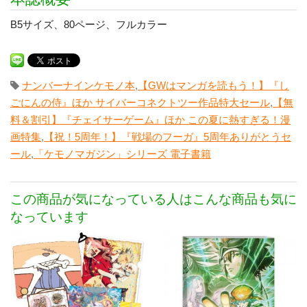
B5サイズ、80ページ、フルカラー
ナンバーナインケモノ本
,
【GWはマンガを読もう！】『し
ごにんの侍』ほか サイバーコネクトツー作品特大セール
,
【無
料＆割引】『チェイサーゲーム』ほか この夏に熱すぎる！漫
画特集
,
【祝！5周年！】『戦場のフーガ』5周年ありがとうセ
ール
,
「ケモノマガジン」シリーズ 電子書籍
この商品が気になっている人はこんな商品も気に
なっています