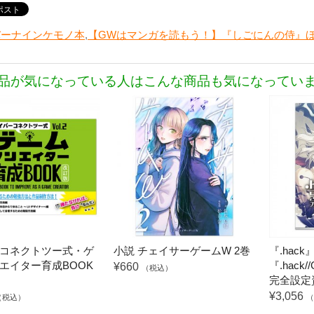
バーナインケモノ本
,
【GWはマンガを読もう！】『しごにんの侍』ほ
品が気になっている人はこんな商品も気になってい
コネクトツー式・ゲ
小説 チェイサーゲームW 2巻
『.hac
エイター育成BOOK
『.hack//
¥660
（税込）
完全設定
¥3,056
（税込）
（