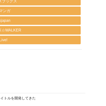
スブックス
Eマンガ
kjapan
K☆WALKER
ive!
タイトルを開発してきた