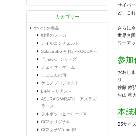
サイバー
ど、これ
カテゴリー
さらに今
すべての商品
世界各国
戦場のフーガ
ワーアッ
テイルコンチェルト
Solatorobo それからCODAへ
参加
『.hack』シリーズ
チェイサーゲーム
おおしま
しごにんの侍
リ、
ケモノプロジェクト
佐藤 敦
LieN －リアン－
村山 竜
ASURA'S WRATH アスラズ
ラース
本誌
フルボッコヒーローズX
CC2オリジナル
B5サイ
CC2女子VTuber部