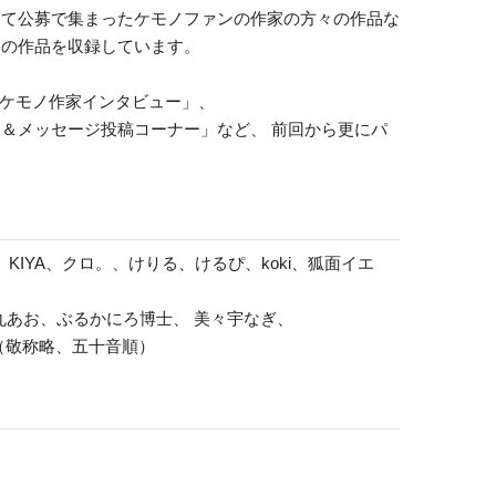
えて公募で集まったケモノファンの作家の方々の作品な
ーの作品を収録しています。
「ケモノ作家インタビュー」、
＆メッセージ投稿コーナー」など、 前回から更にパ
KIYA、クロ。、けりる、けるぴ、koki、狐面イエ
丸あお、ぶるかにろ博士、 美々宇なぎ、
 （敬称略、五十音順）