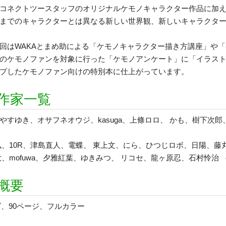
コネクトツースタッフのオリジナルケモノキャラクター作品に加
までのキャラクターとは異なる新しい世界観、新しいキャラクタ
回はWAKAとまめ助による「ケモノキャラクター描き方講座」や
のケモノファンを対象に行った「ケモノアンケート」に「イラスト
プしたケモノファン向けの特別本に仕上がっています。
作家一覧
やすゆき、オサフネオウジ、kasuga、上條ロロ、 かも、樹下次郎、
弘、10R、津島直人、電蝶、 東上文、にら、ひつじロボ、日陽、藤
大、mofuwa、夕雅紅葉、ゆきみつ、 リコセ、龍ヶ原忍、石村怜治
概要
ズ、90ページ、フルカラー