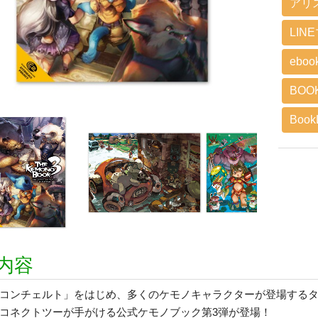
アリ
LIN
eboo
BOO
BookL
内容
コンチェルト」をはじめ、多くのケモノキャラクターが登場する
コネクトツーが手がける公式ケモノブック第3弾が登場！