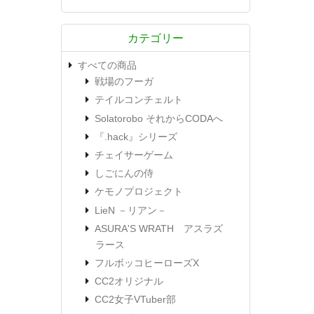
カテゴリー
すべての商品
戦場のフーガ
テイルコンチェルト
Solatorobo それからCODAへ
『.hack』シリーズ
チェイサーゲーム
しごにんの侍
ケモノプロジェクト
LieN －リアン－
ASURA'S WRATH アスラズ
ラース
フルボッコヒーローズX
CC2オリジナル
CC2女子VTuber部