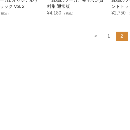
ーガ2 オリジナルサ
『戦場のフーガ』完全設定資
戦場のフ
ック Vol. 2
料集 通常版
ンドトラック
¥4,180
¥2,750
（税込）
（税込）
（
<
1
2