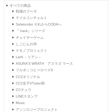
すべての商品
戦場のフーガ
テイルコンチェルト
Solatorobo それからCODAへ
『.hack』シリーズ
チェイサーゲーム
しごにんの侍
ケモノプロジェクト
LieN －リアン－
ASURA'S WRATH アスラズ ラース
フルボッコヒーローズX
CC2オリジナル
CC2女子VTuber部
CCチュウ
LINEスタンプ
Music
アンソロジープロジェクト