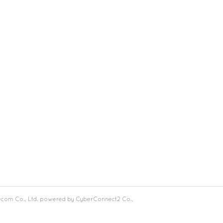
ecom Co., Ltd. powered by CyberConnect2 Co.,