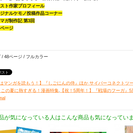
ラスト作家プロフィール
リジナルケモノ投稿作品コーナー
モマガ制作記 第3回
知ページ
 / 48ページ / フルカラー
はマンガを読もう！】『しごにんの侍』ほか サイバーコネクトツ
 この夏に熱すぎる！漫画特集
,
【祝！5周年！】『戦場のフーガ』
nal
品が気になっている人はこんな商品も気になってい