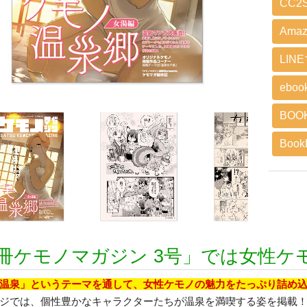
CC2S
Amaz
LIN
eboo
BOO
BookL
冊ケモノマガジン 3号」では女性ケ
温泉」というテーマを通して、女性ケモノの魅力をたっぷり詰め
ジでは、個性豊かなキャラクターたちが温泉を満喫する姿を掲載