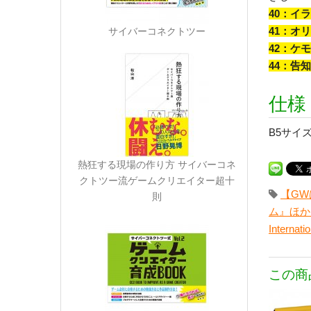
40：イ
41：オ
サイバーコネクトツー
42：ケ
44：告
仕様
B5サイズ
熱狂する現場の作り方 サイバーコネ
クトツー流ゲームクリエイター超十
【GW
則
ム』ほか
Internatio
この商