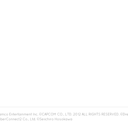
Namco Entertainment Inc. ©CAPCOM CO., LTD. 2012 ALL RIGHTS RESERVED. ©Dr
berConnect2 Co., Ltd. ©Seiichiro Hosokawa