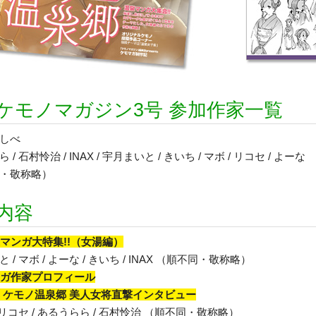
ケモノマガジン3号 参加作家一覧
しべ
/ 石村怜治 / INAX / 宇月まいと / きいち / マボ / リコセ / よーな
・敬称略）
内容
泉マンガ大特集!!（女湯編）
 / マボ / よーな / きいち / INAX （順不同・敬称略）
ンガ作家プロフィール
集 ケモノ温泉郷 美人女将直撃インタビュー
 リコセ / あるうらら / 石村怜治 （順不同・敬称略）