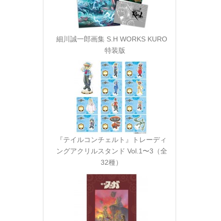
細川誠一郎画集 S.H WORKS KURO
特装版
『テイルコンチェルト』トレーディ
ングアクリルスタンド Vol.1〜3（全
32種）