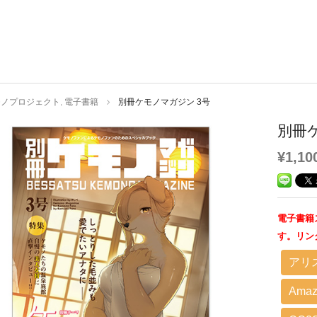
モノプロジェクト
,
電子書籍
別冊ケモノマガジン 3号
別冊
¥1,10
電子書籍
す。リン
アリ
Amaz