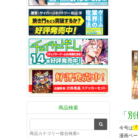
商品検索
「別
今号は
「
商品カテゴリー複合検索>
漫画ペー