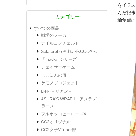
をイラス
んだ記事
カテゴリー
編集部に
すべての商品
戦場のフーガ
テイルコンチェルト
Solatorobo それからCODAへ
『.hack』シリーズ
チェイサーゲーム
しごにんの侍
ケモノプロジェクト
LieN －リアン－
ASURA'S WRATH アスラズ
ラース
フルボッコヒーローズX
CC2オリジナル
CC2女子VTuber部