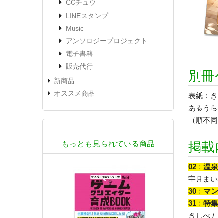
CCチュウ
LINEスタンプ
Music
アンソロジープロジェクト
電子書籍
販売代行
別冊
新商品
オススメ商品
表紙：き
あるうらら 
（順不同
掲載
もっとも見られている商品
02：温
宇月まいと
30：マ
31：特
きしべ /