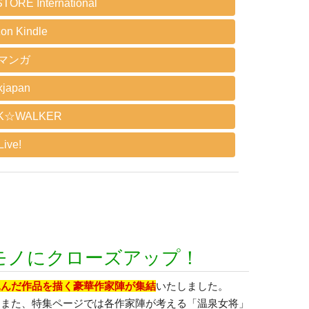
TORE International
on Kindle
Eマンガ
kjapan
K☆WALKER
ive!
モノにクローズアップ！
込んだ作品を描く豪華作家陣が集結
いたしました。
！また、特集ページでは各作家陣が考える「温泉女将」