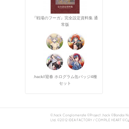
『戦場のフーガ』完全設定資料集 通
常版
.hack//迎春 ホログラム缶バッジ4種
セット
©.hack Conglomerate ©Project .hack ©Bandai 
Ltd. ©2012 IDEA FACTORY / COMPILE HEART ©Cy