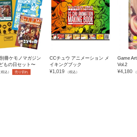
別冊ケモノマガジン
CCチュウ アニメーション メ
Game Art
こどもの日セット〜
イキングブック
Vol.2
¥1,019
¥4,180
（税込）
売り切れ
（税込）
（