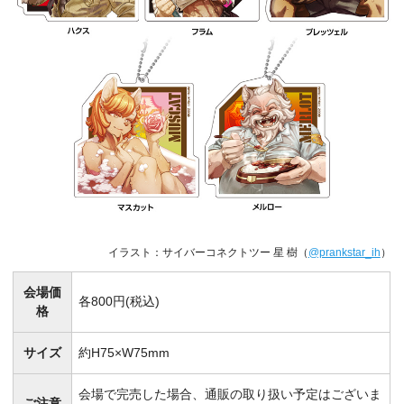
イラスト：サイバーコネクトツー 星 樹（
@prankstar_ih
）
会場価
各800円(税込)
格
サイズ
約H75×W75mm
会場で完売した場合、通販の取り扱い予定はございま
ご注意