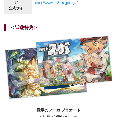
ガ』
https://www.cc2.co.jp/fuga/
公式サイト
＜試遊特典＞
戦場のフーガ プラカード
＜仕様＞W86×H54mm