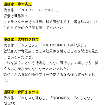
漫画家：岸本斉史
代表作：『ＮＡＲＵＴＯ−ナルト−』
背景は世界観！
キャラクターがその世界に居る気がするまで書き込みたい！
この本でその心意気を感じてください！
漫画家：大柿ロクロウ
代表作：『シノビノ』『THE UNLIMITED 兵部京介』
敦弘さんの背景描くとこや効果線を引くところを間近で見た
ことあるんだけど、
「線を描く」という行為をこんなに気持ちよく楽しそうに描
く人もなかなかいないなーと思いました。
敦弘さんの背景が版権フリーで使えるなら僕も買っちゃお
う。
漫画家：森田まさのり
代表作：『べしゃり暮らし』『ROOKIES』『ろくでなし
BLUES』