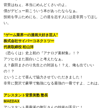
背景はねぇ、本当にめんどくさいのよ。
僕がデビュー前こういう本があったならなぁ。
技術を学ぶためにも、この道を志す人には是非買ってほし
い。
“ゲーム業界一の漫画大好き芸人”
株式会社サイバーコネクトツー
代表取締役 松山洋
（恐らくは）史上初の『アナログ素材集』！？
アツヒロまた面白いこと考えたなぁ。
え？森田まさのり先生との対談も！？え、俺も出ていい
の！？
ということで喜んで協力させていただきました！
非常に贅沢で豪華で勉強になる最強の一冊ですよ、これは。
アシスタント背景美塾 塾長
MAEDAX
アシスタント界垂涎の敦弘さんの技術が手元に！