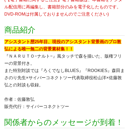
ル配信用に再編集し、書籍部分のみを電子化したものです。
DVD‐ROMは付属しておりませんのでご注意ください)
商品紹介
アシスタント歴25年目、現役のアシスタント背景画のプロ敦
弘による唯一無二の背景素材集！！
『ＮＡＲＵＴＯ−ナルト−』風タッチで森を描いた、版権フリ
ーの背景付き。
また特別対談では『ろくでなしBLUES』『ROOKIES』森田ま
さのり先生×サイバーコネクトツー代表取締役松山洋×佐藤敦
弘との対談も収録。
作者：佐藤敦弘
販売代行：サイバーコネクトツー
関係者からのメッセージが到着！