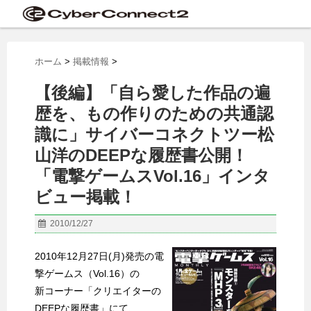
ホーム
>
掲載情報
>
【後編】「自ら愛した作品の遍
歴を、もの作りのための共通認
識に」サイバーコネクトツー松
山洋のDEEPな履歴書公開！
「電撃ゲームスVol.16」インタ
ビュー掲載！
2010/12/27
2010年12月27日(月)発売の電
撃ゲームス（Vol.16）の
新コーナー「クリエイターの
DEEPな履歴書」にて、