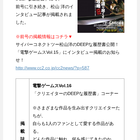
前号に引き続き、松山 洋のイ
ンタビュー記事が掲載されま
した。
※前号の掲載情報はコチラ▼
サイバーコネクトツー松山洋のDEEPな履歴書公開！
「電撃ゲームスVol.15」にインタビュー掲載のお知ら
せ！
http://www.cc2.co.jp/cc2news/?p=587
電撃ゲームスVol.16
「クリエイターのDEEPな履歴書」コーナー
※さまざまな作品を生み出すクリエイターた
ちが、
掲
自らも1人のファンとして愛する作品があ
載
る。
誌
どんな作品に触れ、何を感じてきたのか。