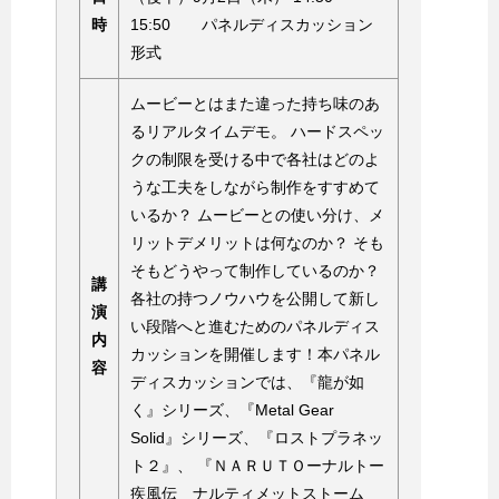
時
15:50 パネルディスカッション
形式
ムービーとはまた違った持ち味のあ
るリアルタイムデモ。 ハードスペッ
クの制限を受ける中で各社はどのよ
うな工夫をしながら制作をすすめて
いるか？ ムービーとの使い分け、メ
リットデメリットは何なのか？ そも
そもどうやって制作しているのか？
講
各社の持つノウハウを公開して新し
演
い段階へと進むためのパネルディス
内
カッションを開催します！本パネル
容
ディスカッションでは、『龍が如
く』シリーズ、『Metal Gear
Solid』シリーズ、『ロストプラネッ
ト２』、 『ＮＡＲＵＴＯーナルトー
疾風伝 ナルティメットストーム