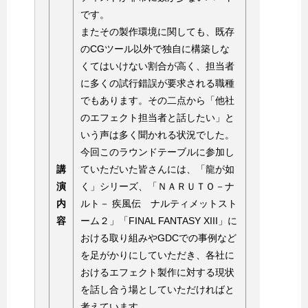
です。
またその製作環境に関しても、既存
のCGツール以外で独自に構築しな
くてはいけない割合が高く、担当者
に多くの試行錯誤が要求される職種
でもあります。その二点から「他社
のエフェクト担当者と話したい」と
いう声は多く聞かれる状況でした。
今回このラウンドテーブルに参加し
講
ていただいた皆さんには、「龍が如
演
く」シリーズ、「ＮＡＲＵＴＯ－ナ
内
ルト－ 疾風伝 ナルティメットスト
容
ーム２」「FINAL FANTASY XIII」に
おける取り組みやGDCでの事例など
を足がかりにしていただき、各社に
おけるエフェクト製作に対する現状
を話し合う場としていただければと
考えています。