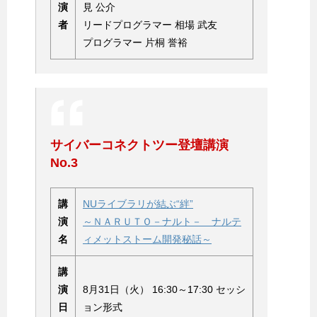
演
見 公介
者
リードプログラマー 相場 武友
プログラマー 片桐 誉裕
サイバーコネクトツー登壇講演
No.3
講
NUライブラリが結ぶ“絆”
演
～ＮＡＲＵＴＯ－ナルト－ ナルテ
名
ィメットストーム開発秘話～
講
演
8月31日（火） 16:30～17:30 セッシ
日
ョン形式