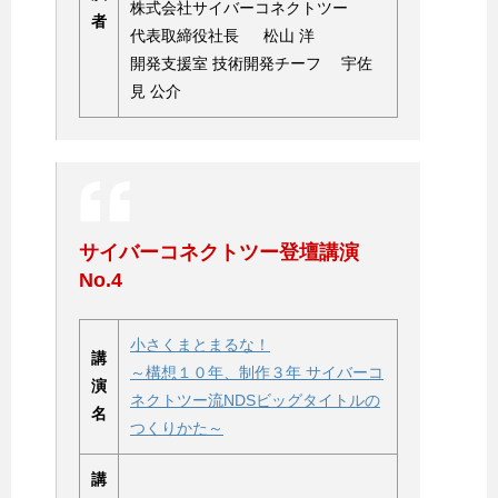
株式会社サイバーコネクトツー
者
代表取締役社長 松山 洋
開発支援室 技術開発チーフ 宇佐
見 公介
サイバーコネクトツー登壇講演
No.4
小さくまとまるな！
講
～構想１０年、制作３年 サイバーコ
演
ネクトツー流NDSビッグタイトルの
名
つくりかた～
講