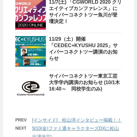
11/7(土) 「CGWORLD 2020 クリ
エイティブカンファレンス」に
サイバーコネクトツー魚川が登
壇決定！
11/29（土）開催
「CEDEC+KYUSHU 2025」サ
イバーコネクトツー講演のお知
らせ
サイバーコネクトツー東京工芸
大学学内講演のお知らせ (10/1木
16:40～ 同校学生のみ)
PREV
[インサイド] 松山洋インタビュー掲載！！
NEXT
9/10(金)ファミ通キャラクターズDXに松山
出演決定!