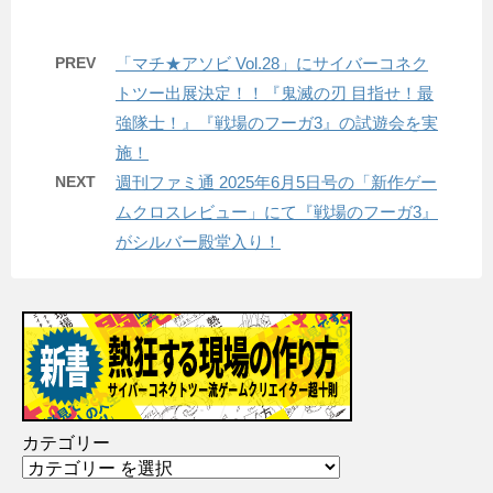
PREV
「マチ★アソビ Vol.28」にサイバーコネク
トツー出展決定！！『鬼滅の刃 目指せ！最
強隊士！』『戦場のフーガ3』の試遊会を実
施！
NEXT
週刊ファミ通 2025年6月5日号の「新作ゲー
ムクロスレビュー」にて『戦場のフーガ3』
がシルバー殿堂入り！
カテゴリー