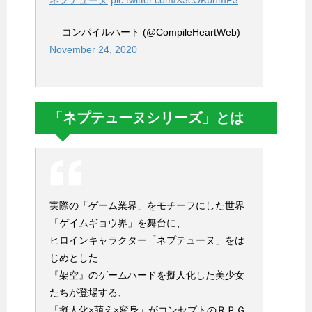
ネプテューヌ
pic.twitter.com/X3cOKbhmP3
— コンパイルハート (@CompileHeartWeb)
November 24, 2020
「ネプテューヌシリーズ」とは
実際の「ゲーム業界」をモチーフにした世界
「ゲイムギョウ界」を舞台に、
ヒロインキャラクター「ネプテューヌ」をは
じめとした
『架空』のゲームハードを擬人化した美少女
たちが登場する、
「擬人化×萌え×変身」がコンセプトのＲＰＧ