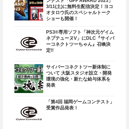
ンテスト「GFF AWARD 2023」
3/11(土)に無料生配信決定！ヨコ
オタロウ氏のスペシャルトーク
ショーも開催！
PS3®専用ソフト「神次元ゲイム
ネプテューヌV」にDLC『サイバ
ーコネクトツーちゃん』召喚決
定!!
サイバーコネクトツー新体制に
ついて 大阪スタジオ設立・開発
環境の強化・新たな給与体系を
発表
「第4回 福岡ゲームコンテスト」
受賞作品発表！