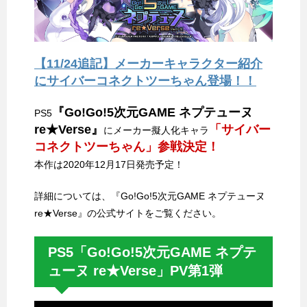
【11/24追記】メーカーキャラクター紹介
にサイバーコネクトツーちゃん登場！！
『Go!Go!5次元GAME ネプテューヌ
PS5
re★Verse』
「サイバー
にメーカー擬人化キャラ
コネクトツーちゃん」参戦決定！
本作は2020年12月17日発売予定！
詳細については、『Go!Go!5次元GAME ネプテューヌ
re★Verse』の公式サイトをご覧ください。
PS5「Go!Go!5次元GAME ネプテ
ューヌ re★Verse」PV第1弾