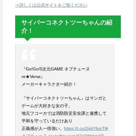
⇒詳しくは公式サイトをご覧ください
サイバーコネクトツーちゃんの紹
介！
『Go!Go!5次元GAME ネプテューヌ
re★Verse』
メーカーキャラクター紹介！
『サイバーコネクトツーちゃん』はマンガと
ゲームが大好きな女の子。
地元フコーカでは消防防災安全課と連携して
平和を守っているだけあり
正義感が人一倍強い。
https://t.co/2iybYbsrTl
#