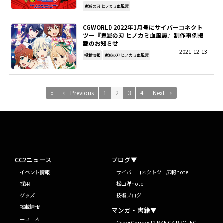
鬼滅の刃 ヒノカミ血風譚
CGWORLD 2022年1月号にサイバーコネクト
ツー『鬼滅の刃 ヒノカミ血風譚』制作事例掲
載のお知らせ
2021-12-13
掲載情報
鬼滅の刃 ヒノカミ血風譚
«
← Previous
1
2
3
4
Next →
CC2ニュース
ブログ▼
イベント情報
サイバーコネクトツー広報note
採用
松山洋note
グッズ
技術ブログ
掲載情報
マンガ・書籍▼
ニュース
CyberConnect2 MANGA PROJECT