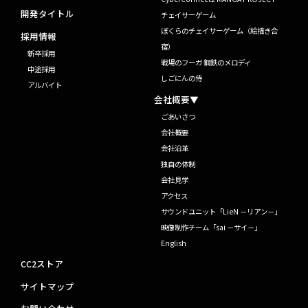
開発タイトル
チェイサーゲーム
ぼくらのチェイサーゲーム（絵描き合
採用情報
宿）
新卒採用
戦場のフーガ 鋼鉄のメロディ
中途採用
しごにんの侍
アルバイト
会社概要▼
ごあいさつ
会社概要
会社沿革
独自の体制
会社見学
アクセス
サウンドユニット「LieN －リアン－」
映像制作チーム「sai －サイ－」
English
CC2ストア
サイトマップ