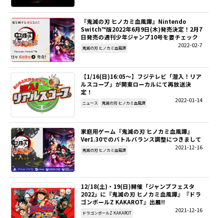
『鬼滅の刃 ヒノカミ血風譚』Nintendo
Switch™版2022年6月9日(木)発売決定！2月7
日発売の週刊少年ジャンプ10号を要チェック
2022-02-7
鬼滅の刃 ヒノカミ血風譚
【1/16(日)16:05～】フジテレビ「潜入！リア
ルスコープ」が関東ローカルにて再放送決
定！
2022-01-14
ニュース
鬼滅の刃 ヒノカミ血風譚
家庭用ゲーム『鬼滅の刃 ヒノカミ血風譚』
Ver1.30でのバトルバランス調整につきまして
2021-12-16
鬼滅の刃 ヒノカミ血風譚
12/18(土)・19(日)開催「ジャンプフェスタ
2022」に『鬼滅の刃 ヒノカミ血風譚』『ドラ
ゴンボールZ KAKAROT』出展!!
2021-12-16
ドラゴンボールZ KAKAROT