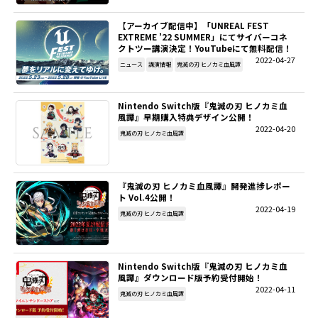
【アーカイブ配信中】「UNREAL FEST
EXTREME ’22 SUMMER」にてサイバーコネ
クトツー講演決定！YouTubeにて無料配信！
2022-04-27
ニュース
講演情報
鬼滅の刃 ヒノカミ血風譚
Nintendo Switch版『鬼滅の刃 ヒノカミ血
風譚』早期購入特典デザイン公開！
2022-04-20
鬼滅の刃 ヒノカミ血風譚
『鬼滅の刃 ヒノカミ血風譚』開発進捗レポー
ト Vol.4公開！
2022-04-19
鬼滅の刃 ヒノカミ血風譚
Nintendo Switch版『鬼滅の刃 ヒノカミ血
風譚』ダウンロード版予約受付開始！
2022-04-11
鬼滅の刃 ヒノカミ血風譚