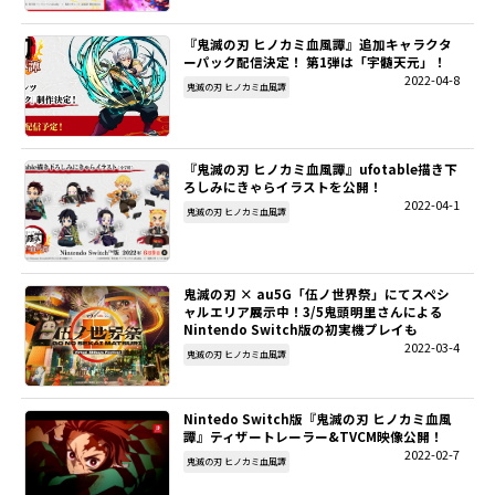
『鬼滅の刃 ヒノカミ血風譚』追加キャラクタ
ーパック配信決定！ 第1弾は「宇髄天元」！
2022-04-8
鬼滅の刃 ヒノカミ血風譚
『鬼滅の刃 ヒノカミ血風譚』ufotable描き下
ろしみにきゃらイラストを公開！
2022-04-1
鬼滅の刃 ヒノカミ血風譚
鬼滅の刃 × au5G「伍ノ世界祭」にてスペシ
ャルエリア展示中！3/5鬼頭明里さんによる
Nintendo Switch版の初実機プレイも
2022-03-4
鬼滅の刃 ヒノカミ血風譚
Nintedo Switch版『鬼滅の刃 ヒノカミ血風
譚』ティザートレーラー&TVCM映像公開！
2022-02-7
鬼滅の刃 ヒノカミ血風譚