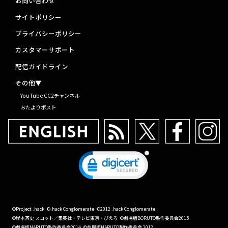
お問い合わせ
サイトポリシー
プライバシーポリシー
カスタマーサポート
配信ガイドライン
その他▼
YouTube CC2チャンネル
おたよりポスト
©Project .hack
©.hack Conglomerate
©2012 .hack Conglomerate
©岸本斉史 スコット／集英社・テレビ東京・ぴえろ
©劇場版BORUTO製作委員会2015
©劇場版NARUTO製作委員会2014
©劇場版NARUTO製作委員会 2012