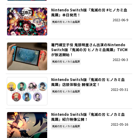
Nintendo Switch版『鬼滅の刃 #ヒノカミ血
SITEMAP
風譚』本日発売！
2022-06-9
鬼滅の刃 ヒノカミ血風譚
EN
竈門禰豆子役 鬼頭明里さん出演のNintendo
Switch版『鬼滅の刃 ヒノカミ血風譚』TVCM
が放送開始！
2022-06-3
鬼滅の刃 ヒノカミ血風譚
Nintendo Switch版『鬼滅の刃 ヒノカミ血
風譚』店頭体験会 開催決定！
2022-05-31
鬼滅の刃 ヒノカミ血風譚
Nintendo Switch版『鬼滅の刃 ヒノカミ血
風譚』紹介映像公開！
2022-05-16
鬼滅の刃 ヒノカミ血風譚