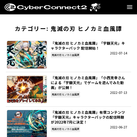
GAME
カテゴリー:
鬼滅の刃 ヒノカミ血風譚
MANGA・NOVEL
『鬼滅の刃 ヒノカミ血風譚』「宇髄天元」キ
ャラクターパック 配信開始！
2022-07-14
FILM
鬼滅の刃 ヒノカミ血風譚
CC2STORE
『鬼滅の刃 ヒノカミ血風譚』「小西克幸さん
による「宇髄天元」でゲームを遊んでみた動
COMPANY
画」が公開！
2022-07-13
鬼滅の刃 ヒノカミ血風譚
BLOG
『鬼滅の刃 ヒノカミ血風譚』有償コンテンツ
RECRUIT
「宇髄天元」キャラクターパックの配信時期
が2022年7月に決定！
2022-06-27
鬼滅の刃 ヒノカミ血風譚
SNS