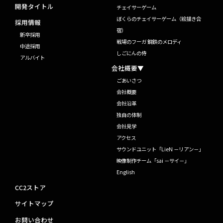
開発タイトル
チェイサーゲーム
ぼくらのチェイサーゲーム（絵描き合
採用情報
宿）
新卒採用
戦場のフーガ 鋼鉄のメロディ
中途採用
しごにんの侍
アルバイト
会社概要▼
ごあいさつ
会社概要
会社沿革
独自の体制
会社見学
アクセス
サウンドユニット「LieN －リアン－」
映像制作チーム「sai －サイ－」
English
CC2ストア
サイトマップ
お問い合わせ