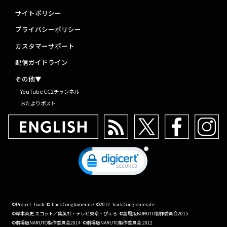
サイトポリシー
プライバシーポリシー
カスタマーサポート
配信ガイドライン
その他▼
YouTube CC2チャンネル
おたよりポスト
©Project .hack
©.hack Conglomerate
©2012 .hack Conglomerate
©岸本斉史 スコット／集英社・テレビ東京・ぴえろ
©劇場版BORUTO製作委員会2015
©劇場版NARUTO製作委員会2014
©劇場版NARUTO製作委員会 2012