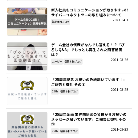
新入社員もコミュニケーションが取りやすい!?
SITEMAP
サイバーコネクトツーの取り組みについて
2021-04-1
福岡本社ブログ
EN
ゲーム会社の代表がなんでも答える！？「ぴ
ろしQ&A」でもっとも再生された回答動画
は？
2021-03-26
ムービー
福岡本社ブログ
「25周年記念 お祝いの色紙届いています！」
ご報告と御礼 その③
2021-03-25
25th
福岡本社ブログ
「25周年企画 業界関係者の皆様からお祝いの
メッセージ届いています」ご報告と御礼 その
③
2021-03-23
25th
福岡本社ブログ