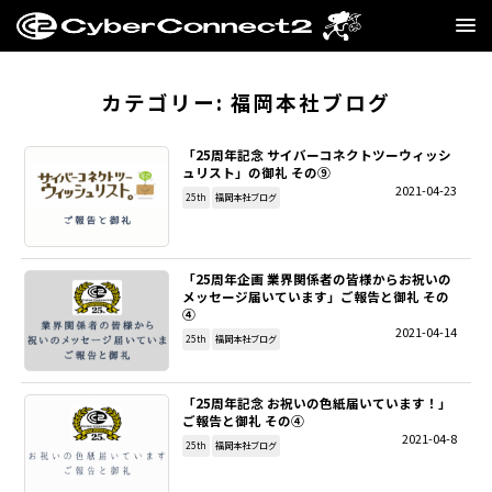
GAME
カテゴリー:
福岡本社ブログ
MANGA・NOVEL
「25周年記念 サイバーコネクトツーウィッシ
ュリスト」の御礼 その⑨
2021-04-23
FILM
25th
福岡本社ブログ
CC2STORE
「25周年企画 業界関係者の皆様からお祝いの
メッセージ届いています」ご報告と御礼 その
COMPANY
④
2021-04-14
25th
福岡本社ブログ
BLOG
「25周年記念 お祝いの色紙届いています！」
RECRUIT
ご報告と御礼 その④
2021-04-8
25th
福岡本社ブログ
SNS