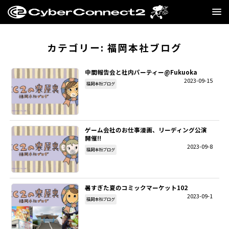
GAME
カテゴリー:
福岡本社ブログ
MANGA・NOVEL
中間報告会と社内パーティー@Fukuoka
2023-09-15
福岡本社ブログ
FILM
CC2STORE
ゲーム会社のお仕事漫画、リーディング公演
開催!!
COMPANY
2023-09-8
福岡本社ブログ
BLOG
暑すぎた夏のコミックマーケット102
RECRUIT
2023-09-1
福岡本社ブログ
SNS