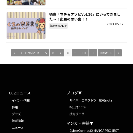
徳島「マチ★アソビVol.26」にいってきまし
た～！出展の思い出！！
2023-05-12
福岡本社ブログ
«
← Previous
5
6
7
8
9
10
11
Next →
»
CC2ニュース
ブログ▼
イベント情報
サイバーコネクトツー広報note
採用
松山洋note
グッズ
技術ブログ
掲載情報
マンガ・書籍▼
ニュース
CyberConnect2 MANGA PROJECT