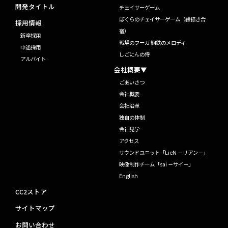
開発タイトル
チェイサーゲーム
ぼくらのチェイサーゲーム（絵描き合
採用情報
宿）
新卒採用
戦場のフーガ 鋼鉄のメロディ
中途採用
しごにんの侍
アルバイト
会社概要▼
ごあいさつ
会社概要
会社沿革
独自の体制
会社見学
アクセス
サウンドユニット「LieN －リアン－」
映像制作チーム「sai －サイ－」
English
CC2ストア
サイトマップ
お問い合わせ