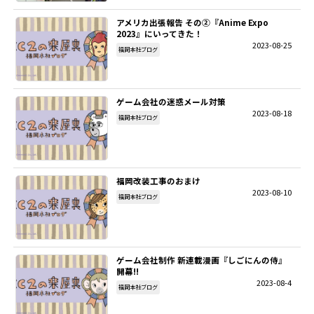
アメリカ出張報告 その②『Anime Expo
SITEMAP
2023』にいってきた！
2023-08-25
福岡本社ブログ
EN
ゲーム会社の迷惑メール対策
2023-08-18
福岡本社ブログ
福岡改装工事のおまけ
2023-08-10
福岡本社ブログ
ゲーム会社制作 新連載漫画『しごにんの侍』
開幕!!
2023-08-4
福岡本社ブログ