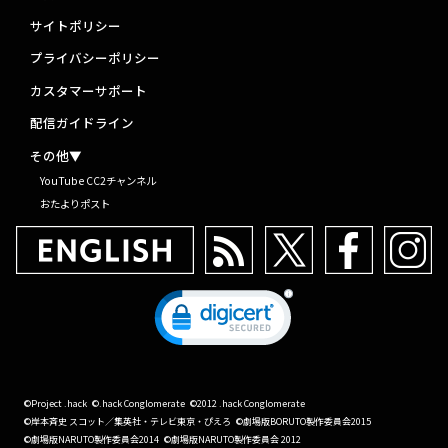
サイトポリシー
プライバシーポリシー
カスタマーサポート
配信ガイドライン
その他▼
YouTube CC2チャンネル
おたよりポスト
©Project .hack
©.hack Conglomerate
©2012 .hack Conglomerate
©岸本斉史 スコット／集英社・テレビ東京・ぴえろ
©劇場版BORUTO製作委員会2015
©劇場版NARUTO製作委員会2014
©劇場版NARUTO製作委員会 2012