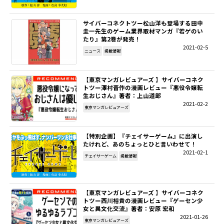
サイバーコネクトツー松山洋も登場する田中
圭一先生のゲーム業界取材マンガ『若ゲのい
たり』第2巻が発売！
2021-02-5
ニュース
掲載情報
【東京マンガレビュアーズ 】サイバーコネク
トツー澤村晋作の漫画レビュー『悪役令嬢転
生おじさん』著者：上山道郎
2021-02-2
東京マンガレビュアーズ
【特別企画】『チェイサーゲーム』に出演し
たけれど、あのちょっとひと言いわせて！
2021-02-1
チェイサーゲーム
掲載情報
【東京マンガレビュアーズ 】サイバーコネク
トツー西川裕貴の漫画レビュー『ゲーセン少
女と異文化交流』著者：安原 宏和
2021-01-26
東京マンガレビュアーズ