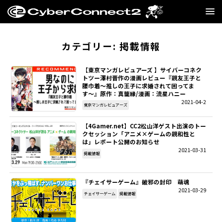
GAME
カテゴリー:
掲載情報
MANGA・NOVEL
【東京マンガレビュアーズ 】サイバーコネク
トツー澤村晋作の漫画レビュー『親友王子と
腰巾着〜推しの王子に求婚されて困ってま
FILM
す〜』原作：真籠縁/漫画：流星ハニー
2021-04-2
東京マンガレビュアーズ
CC2STORE
【4Gamer.net】CC2松山洋ゲスト出演のトー
クセッション「アニメ×ゲームの親和性と
COMPANY
は」レポート公開のお知らせ
2021-03-31
掲載情報
BLOG
『チェイサーゲーム』破邪の封印 萌魂
RECRUIT
2021-03-29
チェイサーゲーム
掲載情報
SNS