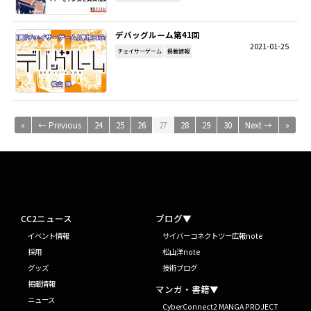
デバッグルーム第41回
2021-01-25
チェイサーゲーム
掲載情報
«
← Previous
24
25
26
27
28
29
30
Next →
»
CC2ニュース
ブログ▼
イベント情報
サイバーコネクトツー広報note
採用
松山洋note
グッズ
技術ブログ
掲載情報
マンガ・書籍▼
ニュース
CyberConnect2 MANGA PROJECT