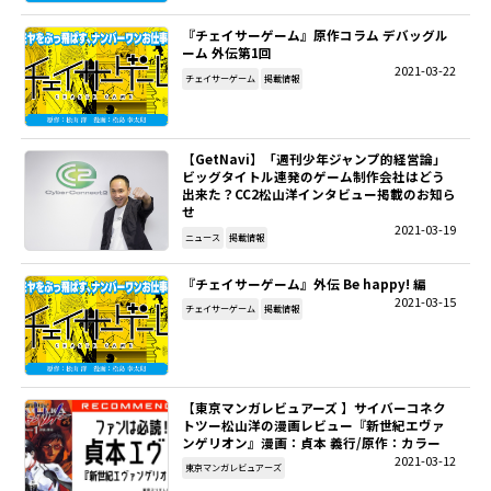
『チェイサーゲーム』原作コラム デバッグル
SITEMAP
ーム 外伝第1回
2021-03-22
チェイサーゲーム
掲載情報
EN
【GetNavi】「週刊少年ジャンプ的経営論」
ビッグタイトル連発のゲーム制作会社はどう
出来た？CC2松山洋インタビュー掲載のお知ら
せ
2021-03-19
ニュース
掲載情報
『チェイサーゲーム』外伝 Be happy! 編
2021-03-15
チェイサーゲーム
掲載情報
【東京マンガレビュアーズ 】サイバーコネク
トツー松山洋の漫画レビュー『新世紀エヴァ
ンゲリオン』漫画：貞本 義行/原作：カラー
2021-03-12
東京マンガレビュアーズ