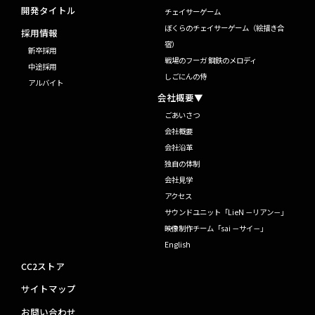
開発タイトル
チェイサーゲーム
ぼくらのチェイサーゲーム（絵描き合
採用情報
宿）
新卒採用
戦場のフーガ 鋼鉄のメロディ
中途採用
しごにんの侍
アルバイト
会社概要▼
ごあいさつ
会社概要
会社沿革
独自の体制
会社見学
アクセス
サウンドユニット「LieN －リアン－」
映像制作チーム「sai －サイ－」
English
CC2ストア
サイトマップ
お問い合わせ