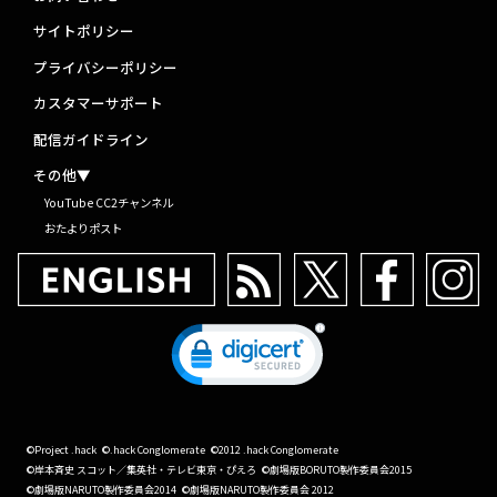
サイトポリシー
プライバシーポリシー
カスタマーサポート
配信ガイドライン
その他▼
YouTube CC2チャンネル
おたよりポスト
©Project .hack
©.hack Conglomerate
©2012 .hack Conglomerate
©岸本斉史 スコット／集英社・テレビ東京・ぴえろ
©劇場版BORUTO製作委員会2015
©劇場版NARUTO製作委員会2014
©劇場版NARUTO製作委員会 2012