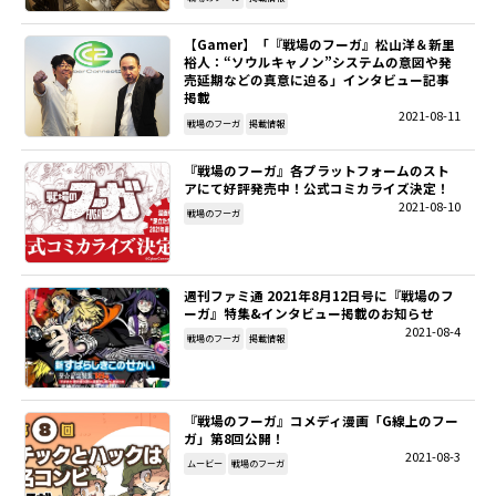
【Gamer】「『戦場のフーガ』松山洋＆新里
裕人：“ソウルキャノン”システムの意図や発
売延期などの真意に迫る」インタビュー記事
掲載
2021-08-11
戦場のフーガ
掲載情報
『戦場のフーガ』各プラットフォームのスト
アにて好評発売中！公式コミカライズ決定！
2021-08-10
戦場のフーガ
週刊ファミ通 2021年8月12日号に『戦場のフ
ーガ』特集&インタビュー掲載のお知らせ
2021-08-4
戦場のフーガ
掲載情報
『戦場のフーガ』コメディ漫画「G線上のフー
ガ」第8回公開！
2021-08-3
ムービー
戦場のフーガ