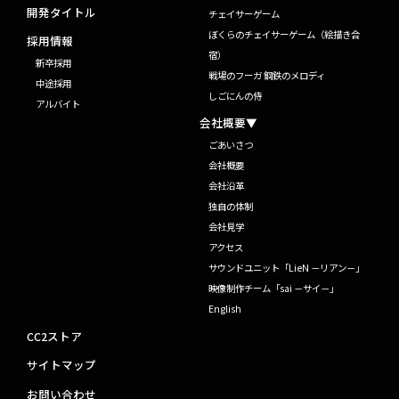
開発タイトル
チェイサーゲーム
ぼくらのチェイサーゲーム（絵描き合
採用情報
宿）
新卒採用
戦場のフーガ 鋼鉄のメロディ
中途採用
しごにんの侍
アルバイト
会社概要▼
ごあいさつ
会社概要
会社沿革
独自の体制
会社見学
アクセス
サウンドユニット「LieN －リアン－」
映像制作チーム「sai －サイ－」
English
CC2ストア
サイトマップ
お問い合わせ