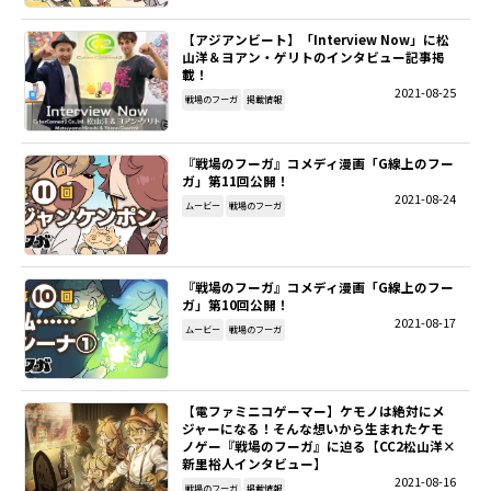
【アジアンビート】「Interview Now」に松
山洋＆ヨアン・ゲリトのインタビュー記事掲
載！
2021-08-25
戦場のフーガ
掲載情報
『戦場のフーガ』コメディ漫画「G線上のフー
ガ」第11回公開！
2021-08-24
ムービー
戦場のフーガ
『戦場のフーガ』コメディ漫画「G線上のフー
ガ」第10回公開！
2021-08-17
ムービー
戦場のフーガ
【電ファミニコゲーマー】ケモノは絶対にメ
ジャーになる！そんな想いから生まれたケモ
ノゲー『戦場のフーガ』に迫る【CC2松山洋×
新里裕人インタビュー】
2021-08-16
戦場のフーガ
掲載情報