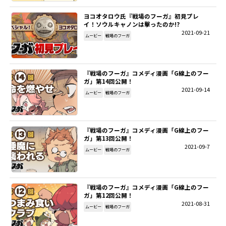
ヨコオタロウ氏『戦場のフーガ』初見プレ
SITEMAP
イ！ソウルキャノンは撃ったのか!?
2021-09-21
ムービー
戦場のフーガ
EN
『戦場のフーガ』コメディ漫画「G線上のフー
ガ」第14回公開！
2021-09-14
ムービー
戦場のフーガ
『戦場のフーガ』コメディ漫画「G線上のフー
ガ」第13回公開！
2021-09-7
ムービー
戦場のフーガ
『戦場のフーガ』コメディ漫画「G線上のフー
ガ」第12回公開！
2021-08-31
ムービー
戦場のフーガ