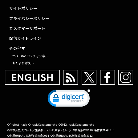
サイトポリシー
プライバシーポリシー
カスタマーサポート
配信ガイドライン
その他▼
YouTube CC2チャンネル
おたよりポスト
©Project .hack
©.hack Conglomerate
©2012 .hack Conglomerate
©岸本斉史 スコット／集英社・テレビ東京・ぴえろ
©劇場版BORUTO製作委員会2015
©劇場版NARUTO製作委員会2014
©劇場版NARUTO製作委員会 2012