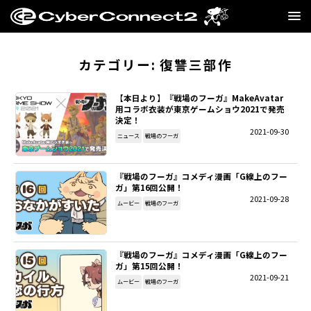
GAME
カテゴリー:
復讐三部作
MANGA・NOVEL
【本日より】『戦場のフーガ』MakeAvatar
用コラボ衣装が東京ゲームショウ2021で発売
決定！
FILM
2021-09-30
ニュース
戦場のフーガ
CC2STORE
『戦場のフーガ』コメディ漫画「G線上のフー
ガ」第16回公開！
COMPANY
2021-09-28
ムービー
戦場のフーガ
BLOG
『戦場のフーガ』コメディ漫画「G線上のフー
RECRUIT
ガ」第15回公開！
2021-09-21
ムービー
戦場のフーガ
SNS