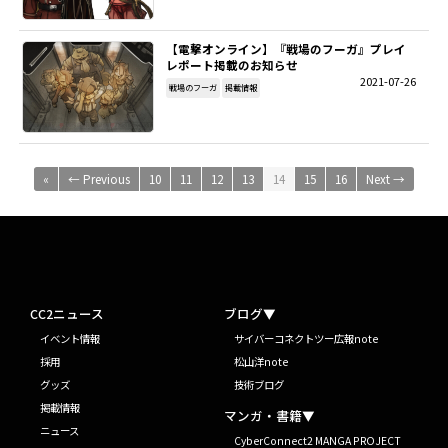
【電撃オンライン】『戦場のフーガ』プレイ
レポート掲載のお知らせ
2021-07-26
戦場のフーガ
掲載情報
«
← Previous
10
11
12
13
14
15
16
Next →
CC2ニュース
ブログ▼
イベント情報
サイバーコネクトツー広報note
採用
松山洋note
グッズ
技術ブログ
掲載情報
マンガ・書籍▼
ニュース
CyberConnect2 MANGA PROJECT