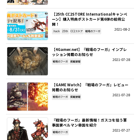
【25th CC2STORE Internationalキャンペ
ーン】購入特典ポストカード第6弾の絵柄公
開！
2021-08-2
.hack
25th
CC2ストア
戦場のフーガ
【4Gamer.net】『戦場のフーガ』インプレ
ッション掲載のお知らせ
2021-07-28
戦場のフーガ
掲載情報
【GAME Watch】『戦場のフーガ』レビュー
掲載のお知らせ
2021-07-28
戦場のフーガ
掲載情報
『戦場のフーガ』最新情報！ガスコを狙う軍
事国家ベルマン帝国を紹介
2021-07-27
戦場のフーガ