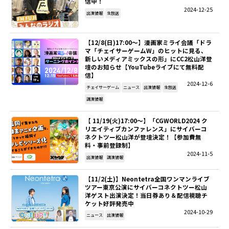
信中！
2024-12-25
出演情報
生放送
【12/8(日)17:00～】漫画家ミライ会議「ドラ
マ「チェイサーゲームW」のヒットに見る、
新しいメディアミックスの形」にCC2松山洋登
壇のお知らせ【YouTubeライブにて無料配
信】
2024-12-6
チェイサーゲーム
ニュース
出演情報
生放送
講演情報
【 11/19(火)17:00～】「CGWORLD2024 ク
リエイティブカンファレンス」にサイバーコ
ネクトツー松山洋が登壇決定！【参加費無
料・事前登録制】
2024-11-5
出演情報
講演情報
【11/2(土)】Neontetra全国ワンマンライブ
ツアー東京公演にサイバーコネクトツー松山
洋ゲスト出演決定！当日券あり＆配信視聴チ
ケット好評発売中
2024-10-29
ニュース
出演情報