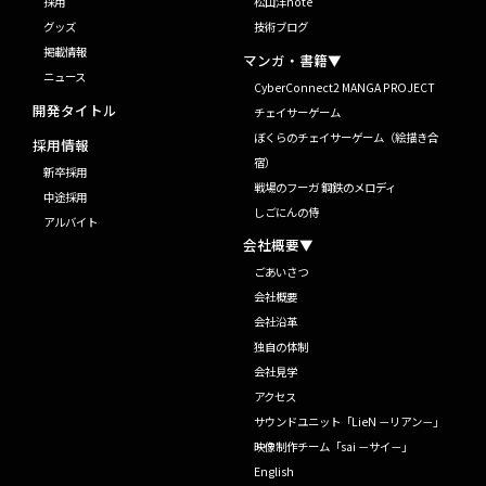
採用
松山洋note
グッズ
技術ブログ
掲載情報
マンガ・書籍▼
ニュース
CyberConnect2 MANGA PROJECT
開発タイトル
チェイサーゲーム
ぼくらのチェイサーゲーム（絵描き合
採用情報
宿）
新卒採用
戦場のフーガ 鋼鉄のメロディ
中途採用
しごにんの侍
アルバイト
会社概要▼
ごあいさつ
会社概要
会社沿革
独自の体制
会社見学
アクセス
サウンドユニット「LieN －リアン－」
映像制作チーム「sai －サイ－」
English