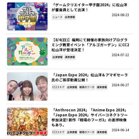
「ゲームクリエイター甲子園2024」に松山洋
が審査員として出演！
2024-08-23
ニュース
出演情報
【8/4(日)】福岡にて開催の家族向けプログラ
ミング教育イベント「アルゴガーデン」にCC2
松山洋が登壇決定！
2024-07-22
出演情報
講演情報
「Japan Expo 2024」松山洋＆アマギセーラ
氏のご挨拶動画公開！
2024-06-27
CC2ストア
出演情報
戦場のフーガ
講演情報
「Anthrocon 2024」「Anime Expo 2024」
「Japan Expo 2024」サイバーコネクトツー
参加決定! 新作『戦場のフーガ3』の進捗映像
もあり。
2024-06-14
CC2ストア
出演情報
戦場のフーガ
講演情報