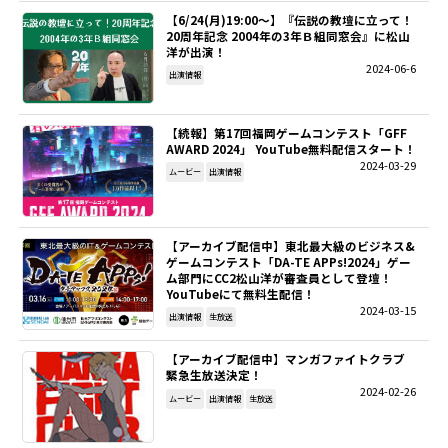
【6/24(月)19:00～】『伝説の教壇に立って！
20周年記念 2004年の3年Ｂ組同窓会』に松山
洋が出演！
2024-06-6
出演情報
【続報】第17回福岡ゲームコンテスト「GFF
AWARD 2024」 YouTube無料配信スタート！
2024-03-29
ムービー
出演情報
【アーカイブ配信中】東北最大級のビジネス&
ゲームコンテスト「DA-TE APPs!2024」ゲー
ム部門にCC2松山洋が審査員として登壇！
YouTubeにて無料生配信！
2024-03-15
出演情報
生放送
【アーカイブ配信中】マンガファイトクラブ
緊急生放送決定！
2024-02-26
ムービー
出演情報
生放送