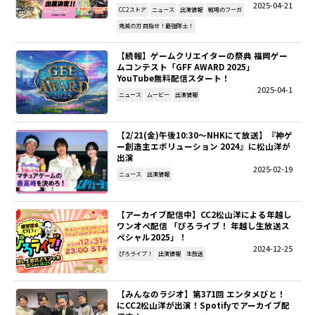
2025-04-21
CC2ストア
ニュース
出演情報
戦場のフーガ
SITEMAP
鬼滅の刃 目指せ！最強隊士！
【続報】ゲームクリエイターの祭典 福岡ゲー
EN
ムコンテスト「GFF AWARD 2025」
YouTube無料配信スタート！
2025-04-1
ニュース
ムービー
出演情報
【2/21(金)午後10:30～NHKにて放送】『神ゲ
ー創造主エボリューション 2024』に松山洋が
出演
2025-02-19
ニュース
出演情報
【アーカイブ配信中】CC2松山洋による年越し
ワンオペ配信 「ぴろライブ！ 年越し生放送ス
ペシャル2025」！
2024-12-25
ぴろライブ！
出演情報
生放送
【みんなのラジオ】第371回 エンタメびと！
にCC2松山洋が出演！Spotifyでアーカイブ配