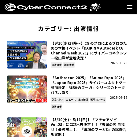
GAME
カテゴリー:
出演情報
MANGA・NOVEL
【9/10(水)17時～】CG のプロによるプロのた
めの本格イベント「DAIKIN×Autodesk CG
Channel Week 2025」にサイバーコネクトツ
FILM
ー松山洋が登壇決定！
2025-08-20
出演情報
講演情報
CC2STORE
「Anthrocon 2025」「Anime Expo 2025」
「Japan Expo 2025」サイバーコネクトツー
COMPANY
参加決定!『戦場のフーガ』シリーズのトーク
パネルあり！
2025-06-18
BLOG
CC2ストア
ニュース
出演情報
戦場のフーガ
講演情報
RECRUIT
【5/10(土)・5/11(日)】「マチ★アソビ
Vol.28」にCC2出展決定！！『鬼滅の刃 目指
せ！最強隊士！』『戦場のフーガ3』の試遊会
SNS
を実施！