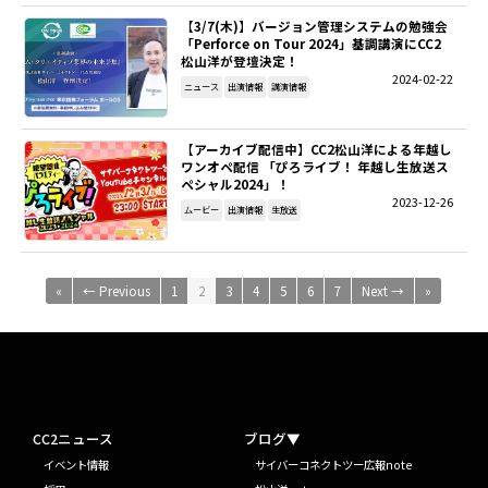
【3/7(木)】バージョン管理システムの勉強会
「Perforce on Tour 2024」基調講演にCC2
松山洋が登壇決定！
2024-02-22
ニュース
出演情報
講演情報
【アーカイブ配信中】CC2松山洋による年越し
ワンオペ配信 「ぴろライブ！ 年越し生放送ス
ペシャル2024」！
2023-12-26
ムービー
出演情報
生放送
«
← Previous
1
2
3
4
5
6
7
Next →
»
CC2ニュース
ブログ▼
イベント情報
サイバーコネクトツー広報note