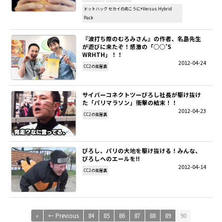
ドットハック セカイの向こうに+Versus Hybrid
Pack
『波打ち際のむろみさん』の作者、名島先生
が遊びに来たぞ！感激の「○○’S
WRHTH」！！
2012-04-24
CC2の楽屋裏
サイバーコネクトツーぴろし社長が駆け抜け
た「パリマラソン」衝撃の結末！！
2012-04-23
CC2の楽屋裏
ぴろし、パリの大地を駆け抜ける！みんな、
ぴろしへのエールを!!
2012-04-14
CC2の楽屋裏
«
← Previous
84
85
86
87
88
89
90