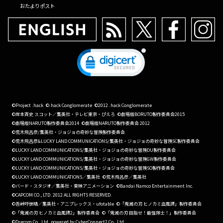
おたよりポスト
©Project .hack
©.hack Conglomerate
©2012 .hack Conglomerate
©岸本斉史 スコット／集英社・テレビ東京・ぴえろ
©劇場版BORUTO製作委員会2015
©劇場版NARUTO製作委員会2014
©劇場版NARUTO製作委員会 2012
©荒木飛呂彦/集英社・ジョジョの奇妙な冒険製作委員会
©荒木飛呂彦&LUCKY LAND COMMUNICATIONS/集英社・ジョジョの奇妙な冒険SC製作委員会
©LUCKY LAND COMMUNICATIONS/集英社・ジョジョの奇妙な冒険DU製作委員会
©LUCKY LAND COMMUNICATIONS/集英社・ジョジョの奇妙な冒険GW製作委員会
©LUCKY LAND COMMUNICATIONS/集英社・ジョジョの奇妙な冒険SO製作委員会
©LUCKY LAND COMMUNICATIONS／集英社
©荒木飛呂彦／集英社
©バード・スタジオ／集英社・東映アニメーション
©Bandai Namco Entertainment Inc.
©CAPCOM CO., LTD. 2012 ALL RIGHTS RESERVED.
©吾峠呼世晴／集英社・アニプレックス・ufotable
©「鬼滅の刃 ヒノカミ血風譚」製作委員会
©「鬼滅の刃 ヒノカミ血風譚2」製作委員会
©「鬼滅の刃 目指せ！最強隊士！」製作委員会
©Drecom Co., Ltd. powered by CyberConnect2 Co., Ltd.