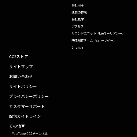
会社沿革
独自の体制
会社見学
アクセス
サウンドユニット「LieN －リアン－」
映像制作チーム「sai －サイ－」
English
CC2ストア
サイトマップ
お問い合わせ
サイトポリシー
プライバシーポリシー
カスタマーサポート
配信ガイドライン
その他▼
YouTube CC2チャンネル