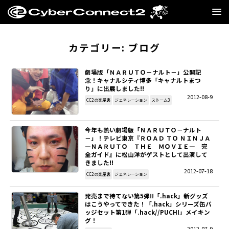
GAME
カテゴリー:
ブログ
MANGA・NOVEL
劇場版「ＮＡＲＵＴＯ－ナルト－」公開記
念！キャナルシティ博多「キャナルトまつ
り」に出展しました!!
FILM
2012-08-9
CC2の楽屋裏
ジェネレーション
ストーム3
CC2STORE
今年も熱い劇場版「ＮＡＲＵＴＯ－ナルト
－」！テレビ東京『ＲＯＡＤ ＴＯ ＮＩＮＪＡ
COMPANY
—ＮＡＲＵＴＯ ＴＨＥ ＭＯＶＩＥ— 完
全ガイド』に松山洋がゲストとして出演して
きました!!
BLOG
2012-07-18
CC2の楽屋裏
ジェネレーション
RECRUIT
発売まで待てない第5弾!!「.hack」新グッズ
はこうやってできた！「.hack」シリーズ缶バ
ッジセット第1弾「.hack//PUCHI」メイキン
SNS
グ！
2012-07-9