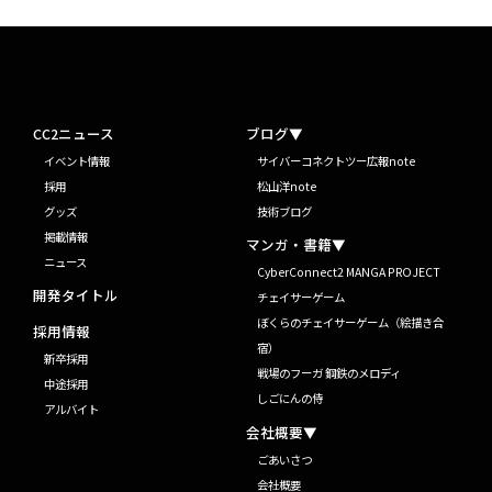
CC2ニュース
ブログ▼
イベント情報
サイバーコネクトツー広報note
採用
松山洋note
グッズ
技術ブログ
掲載情報
マンガ・書籍▼
ニュース
CyberConnect2 MANGA PROJECT
開発タイトル
チェイサーゲーム
ぼくらのチェイサーゲーム（絵描き合
採用情報
宿）
新卒採用
戦場のフーガ 鋼鉄のメロディ
中途採用
しごにんの侍
アルバイト
会社概要▼
ごあいさつ
会社概要