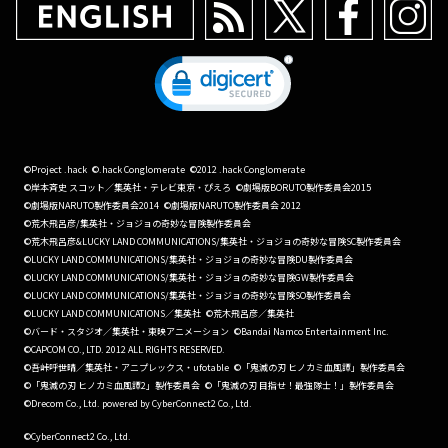
©Project .hack
©.hack Conglomerate
©2012 .hack Conglomerate
©岸本斉史 スコット／集英社・テレビ東京・ぴえろ
©劇場版BORUTO製作委員会2015
©劇場版NARUTO製作委員会2014
©劇場版NARUTO製作委員会 2012
©荒木飛呂彦/集英社・ジョジョの奇妙な冒険製作委員会
©荒木飛呂彦&LUCKY LAND COMMUNICATIONS/集英社・ジョジョの奇妙な冒険SC製作委員会
©LUCKY LAND COMMUNICATIONS/集英社・ジョジョの奇妙な冒険DU製作委員会
©LUCKY LAND COMMUNICATIONS/集英社・ジョジョの奇妙な冒険GW製作委員会
©LUCKY LAND COMMUNICATIONS/集英社・ジョジョの奇妙な冒険SO製作委員会
©LUCKY LAND COMMUNICATIONS／集英社
©荒木飛呂彦／集英社
©バード・スタジオ／集英社・東映アニメーション
©Bandai Namco Entertainment Inc.
©CAPCOM CO., LTD. 2012 ALL RIGHTS RESERVED.
©吾峠呼世晴／集英社・アニプレックス・ufotable
©「鬼滅の刃 ヒノカミ血風譚」製作委員会
©「鬼滅の刃 ヒノカミ血風譚2」製作委員会
©「鬼滅の刃 目指せ！最強隊士！」製作委員会
©Drecom Co., Ltd. powered by CyberConnect2 Co., Ltd.
©CyberConnect2 Co., Ltd.