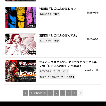
特別編「しごにんのはじまり」
2023-08-9
しごにんの侍
ブログ
第四回「しごにんのげんてん」
2023-08-2
しごにんの侍
ブログ
サイバーコネクトツー マンガプロジェクト第
２弾『しごにんの侍』いざ開幕！
2023-07-26
しごにんの侍
チェイサーゲーム
戦場のフーガ 鋼鉄のメロディ
掲載情報
«
← Previous
1
2
3
4
5
6