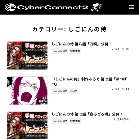
GAME
カテゴリー:
しごにんの侍
MANGA・NOVEL
しごにんの侍 第八話「刀唄」公開！
2023-09-20
しごにんの侍
掲載情報
FILM
CC2STORE
『しごにんの侍』制作ぶろぐ 第七話「ばつば
つ」
COMPANY
2023-09-13
しごにんの侍
ブログ
BLOG
しごにんの侍 第七話「血みどろ唄」公開！
RECRUIT
2023-09-6
しごにんの侍
掲載情報
SNS