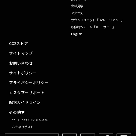
会社見学
アクセス
サウンドユニット「LieN －リアン－」
映像制作チーム「sai －サイ－」
English
CC2ストア
サイトマップ
お問い合わせ
サイトポリシー
プライバシーポリシー
カスタマーサポート
配信ガイドライン
その他▼
YouTube CC2チャンネル
おたよりポスト