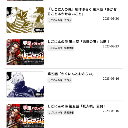
『しごにんの侍』制作ぶろぐ 第六話「あかせ
SITEMAP
ることあかせないこと」
2023-08-30
しごにんの侍
ブログ
EN
しごにんの侍 第六話「忠義の唄」公開！
2023-08-23
しごにんの侍
掲載情報
第五話「かくにんとおさらい」
2023-08-16
しごにんの侍
ブログ
しごにんの侍 第五話「死人唄」公開！
2023-08-16
しごにんの侍
掲載情報