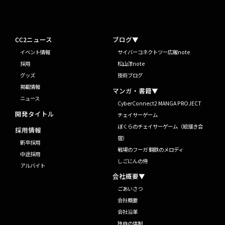
CC2ニュース
ブログ▼
イベント情報
サイバーコネクトツー広報note
採用
松山洋note
グッズ
技術ブログ
掲載情報
マンガ・書籍▼
ニュース
CyberConnect2 MANGA PROJECT
開発タイトル
チェイサーゲーム
ぼくらのチェイサーゲーム（絵描き合
採用情報
宿）
新卒採用
戦場のフーガ 鋼鉄のメロディ
中途採用
しごにんの侍
アルバイト
会社概要▼
ごあいさつ
会社概要
会社沿革
独自の体制