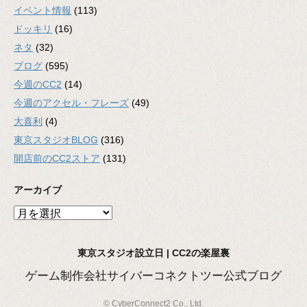
イベント情報
(113)
ドッキリ
(16)
ネタ
(32)
ブログ
(595)
今週のCC2
(14)
今週のアクセル・フレーズ
(49)
大喜利
(4)
東京スタジオBLOG
(316)
開店前のCC2ストア
(131)
アーカイブ
ア
ー
カ
東京スタジオ設立日 | CC2の楽屋裏
イ
ブ
ゲーム制作会社サイバーコネクトツー公式ブログ
© CyberConnect2 Co., Ltd.