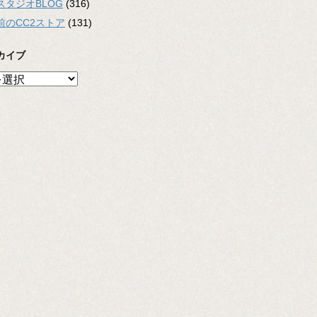
スタジオBLOG
(316)
前のCC2ストア
(131)
カイブ