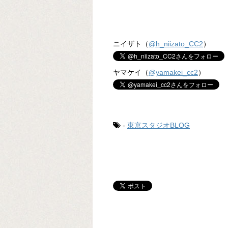
ニイザト（
@h_niizato_CC2
）
ヤマケイ（
@yamakei_cc2
）
-
東京スタジオBLOG