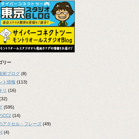
ゴリー
2技術ブログ
(8)
ント情報
(113)
キリ
(16)
(32)
グ
(595)
のCC2
(14)
のアクセル・フレーズ
(49)
利
(4)