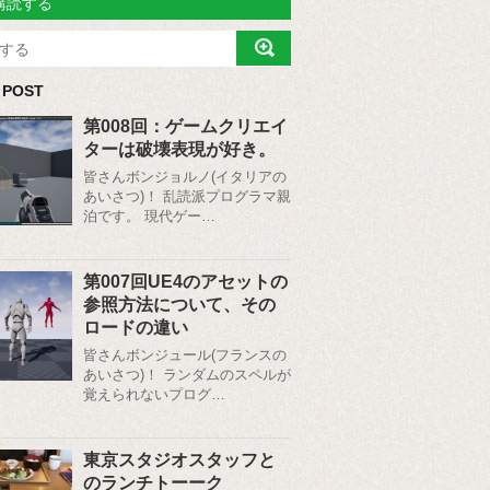
購読する
 POST
第008回：ゲームクリエイ
ターは破壊表現が好き。
皆さんボンジョルノ(イタリアの
あいさつ)！ 乱読派プログラマ親
泊です。 現代ゲー…
第007回UE4のアセットの
参照方法について、その
ロードの違い
皆さんボンジュール(フランスの
あいさつ)！ ランダムのスペルが
覚えられないプログ…
東京スタジオスタッフと
のランチトーーク