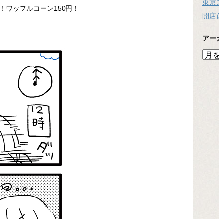
東京
！ワッフルコーン150円！
開店
アー
ア
ー
カ
イ
ブ