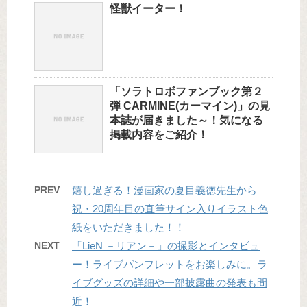
怪獣イーター！
「ソラトロボファンブック第２
弾 CARMINE(カーマイン)」の見
本誌が届きました～！気になる
掲載内容をご紹介！
PREV
嬉し過ぎる！漫画家の夏目義徳先生から
祝・20周年目の直筆サイン入りイラスト色
紙をいただきました！！
NEXT
「LieN －リアン－」の撮影とインタビュ
ー！ライブパンフレットをお楽しみに。ラ
イブグッズの詳細や一部披露曲の発表も間
近！