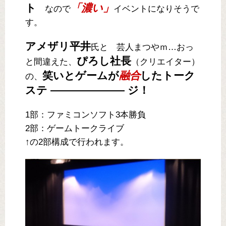
ト
「濃い」
なので
イベントになりそうで
す。
アメザリ平井
氏と 芸人まつやｍ…おっ
ぴろし社長
と間違えた、
（クリエイター）
笑いとゲームが
融合
したトーク
の、
ステ ――――――― ジ！
1部：ファミコンソフト3本勝負
2部：ゲームトークライブ
↑の2部構成で行われます。