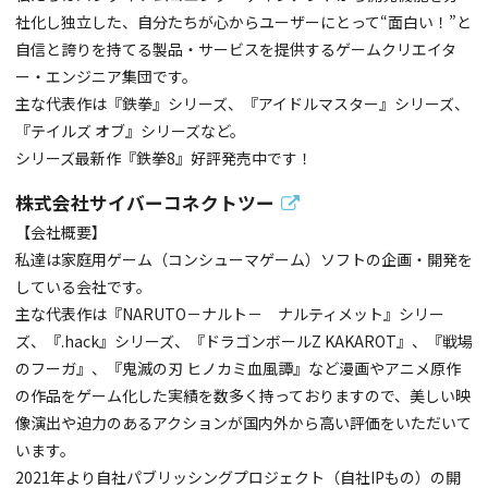
社化し独立した、自分たちが心からユーザーにとって“面白い！”と
自信と誇りを持てる製品・サービスを提供するゲームクリエイタ
ー・エンジニア集団です。
主な代表作は『鉄拳』シリーズ、『アイドルマスター』シリーズ、
『テイルズ オブ』シリーズなど。
シリーズ最新作『鉄拳8』好評発売中です！
株式会社サイバーコネクトツー
【会社概要】
私達は家庭用ゲーム（コンシューマゲーム）ソフトの企画・開発を
している会社です。
主な代表作は『NARUTO－ナルト－ ナルティメット』シリー
ズ、『.hack』シリーズ、『ドラゴンボールZ KAKAROT』、『戦場
のフーガ』、『鬼滅の刃 ヒノカミ血風譚』など漫画やアニメ原作
の作品をゲーム化した実績を数多く持っておりますので、美しい映
像演出や迫力のあるアクションが国内外から高い評価をいただいて
います。
2021年より自社パブリッシングプロジェクト（自社IPもの）の開