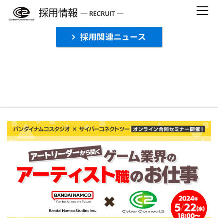
Skip
to
content
採用関連ニュース
【受付終了】バンダイナムコスタジオ×サイ
バーコネクトツー オンラインコラボセミナー
開催！『アートリーダーから聞く、ゲーム業
界のアーティスト職のお仕事』