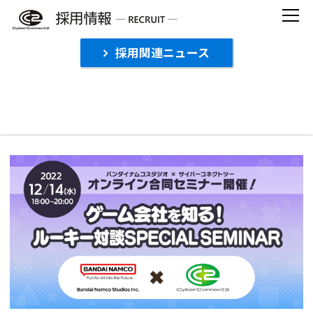
Skip
to
content
採用関連ニュース
【受付終了】バンダイナムコスタジオ×サイ
バーコネクトツー オンラインコラボセミナー
開催！