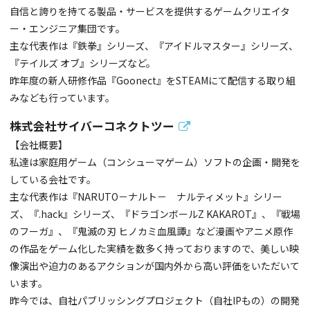
自信と誇りを持てる製品・サービスを提供するゲームクリエイタ
ー・エンジニア集団です。
主な代表作は『鉄拳』シリーズ、『アイドルマスター』シリーズ、
『テイルズ オブ』シリーズなど。
昨年度の新人研修作品『Goonect』をSTEAMにて配信する取り組
みなども行っています。
株式会社サイバーコネクトツー
【会社概要】
私達は家庭用ゲーム（コンシューマゲーム）ソフトの企画・開発を
している会社です。
主な代表作は『NARUTO－ナルト－ ナルティメット』シリー
ズ、『.hack』シリーズ、『ドラゴンボールZ KAKAROT』、『戦場
のフーガ』、『鬼滅の刃 ヒノカミ血風譚』など漫画やアニメ原作
の作品をゲーム化した実績を数多く持っておりますので、美しい映
像演出や迫力のあるアクションが国内外から高い評価をいただいて
います。
昨今では、自社パブリッシングプロジェクト（自社IPもの）の開発