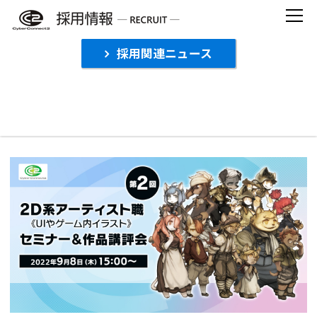
Skip
to
content
採用関連ニュース
【受付終了】2D系アーティスト職（UIやゲー
ム内イラスト）セミナー＆作品講評会★ゲス
ト登壇あり