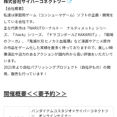
株式会社サイバーコネクトツー
【会社概要】
私達は家庭用ゲーム（コンシューマゲーム）ソフトの企画・開発を
している会社です。
主な代表作は『NARUTO－ナルト－ ナルティメット』シリー
ズ、『.hack』シリーズ、『ドラゴンボールZ KAKAROT』、『戦場
のフーガ』、『鬼滅の刃 ヒノカミ血風譚』など漫画やアニメ原作
の作品をゲーム化した実績を数多く持っておりますので、美しい映
像演出や迫力のあるアクションが国内外から高い評価をいただいて
います。
2021年より自社パブリッシングプロジェクト（自社IPもの）の開
発、販売も行っています！
開催概要＜＜要予約＞＞
バンダイナムコスタジオ×サイバーコネクトツ
ー オンラインセミナー