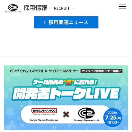
Skip
to
content
採用関連ニュース
【受付終了】バンダイナムコスタジオ × サイ
バーコネクトツー ゲーム開発の“熱”に触れ
る！開発者トークLIVE